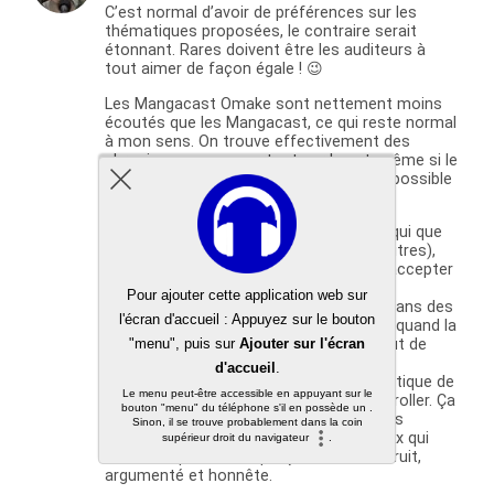
C’est normal d’avoir de préférences sur les
thématiques proposées, le contraire serait
étonnant. Rares doivent être les auditeurs à
tout aimer de façon égale ! 😉
Les Mangacast Omake sont nettement moins
écoutés que les Mangacast, ce qui reste normal
à mon sens. On trouve effectivement des
chroniques un peu partout sur le net, même si le
format audio nous permet des gens impossible
dans une chronique écrite.
Je n’ai pas l’impression que l’on prenne qui que
ce soit de haut (surtout comparé à d’autres),
mais il y a une limite à ce que l’on peut accepter
dans les avis postés.
On est généralement sympas, surtout dans des
critiques moyennement légitimes, mais quand la
mauvaise foi entre en jeu ça devient tout de
suite non.
Maintenant, on a décidé d’avoir pour pratique de
virer les gens qui ne viennent que pour troller. Ça
ne veut pas dire que l’on ne garde que les
messages sympas, on garde même ceux qui
nous critiquent tant que ça reste construit,
argumenté et honnête.