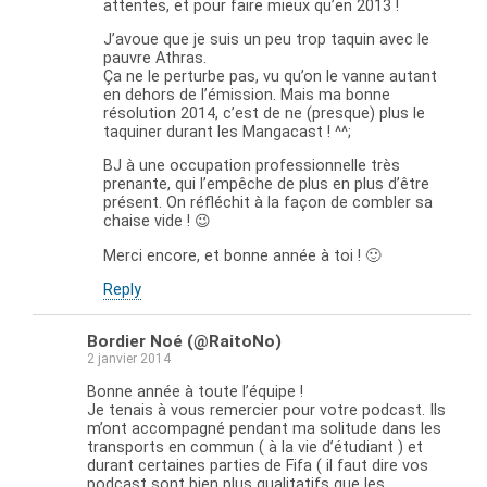
attentes, et pour faire mieux qu’en 2013 !
J’avoue que je suis un peu trop taquin avec le
pauvre Athras.
Ça ne le perturbe pas, vu qu’on le vanne autant
en dehors de l’émission. Mais ma bonne
résolution 2014, c’est de ne (presque) plus le
taquiner durant les Mangacast ! ^^;
BJ à une occupation professionnelle très
prenante, qui l’empêche de plus en plus d’être
présent. On réfléchit à la façon de combler sa
chaise vide ! 😉
Merci encore, et bonne année à toi ! 🙂
Reply
Bordier Noé (@RaitoNo)
2 janvier 2014
Bonne année à toute l’équipe !
Je tenais à vous remercier pour votre podcast. Ils
m’ont accompagné pendant ma solitude dans les
transports en commun ( à la vie d’étudiant ) et
durant certaines parties de Fifa ( il faut dire vos
podcast sont bien plus qualitatifs que les