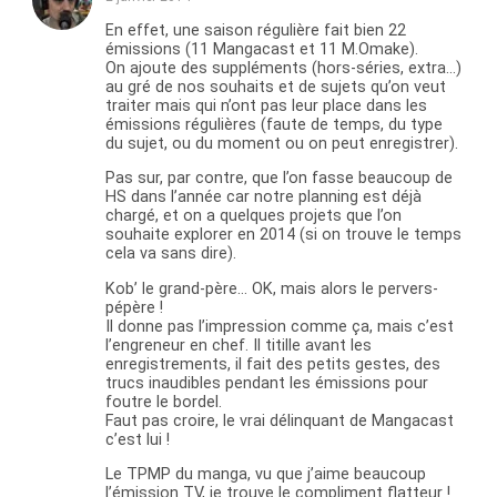
En effet, une saison régulière fait bien 22
émissions (11 Mangacast et 11 M.Omake).
On ajoute des suppléments (hors-séries, extra…)
au gré de nos souhaits et de sujets qu’on veut
traiter mais qui n’ont pas leur place dans les
émissions régulières (faute de temps, du type
du sujet, ou du moment ou on peut enregistrer).
Pas sur, par contre, que l’on fasse beaucoup de
HS dans l’année car notre planning est déjà
chargé, et on a quelques projets que l’on
souhaite explorer en 2014 (si on trouve le temps
cela va sans dire).
Kob’ le grand-père… OK, mais alors le pervers-
pépère !
Il donne pas l’impression comme ça, mais c’est
l’engreneur en chef. Il titille avant les
enregistrements, il fait des petits gestes, des
trucs inaudibles pendant les émissions pour
foutre le bordel.
Faut pas croire, le vrai délinquant de Mangacast
c’est lui !
Le TPMP du manga, vu que j’aime beaucoup
l’émission TV, je trouve le compliment flatteur !