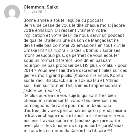
Clemman_Saiko
2 janvier 2014
Bonne année à toute l’équipe du podcast !
Je n’ai de cesse de vous le dire chaque mois: j’adore
votre émission. On ressent vraiment votre
implication et votre désir de nous servir un podcast
de qualité. D’ailleurs une saison de Mangacast ne
devait-elle pas compter 22 émissions en tout ? Et le
Omake HS ? Et l’Extra ? :p Ces « bonus » surprises
m’ont beaucoup plus, ça permet de vous écouter
sous un format différent. Soit dit en passant
pourquoi ne pas proposer des HS plus « otaku » pour
2014 ? Vous avez l’air d’être sacrément calés sur des
genres mois grand public (Kubo sur le Ecchi, Kobito
sur le Yaoi, BlackJack sur le Tokusatsu et Athras
sur…. Ben sur tout en fait, s’en est impressionnant,
j’adore ce mec ! xD).
De plus au-delà de vos sujets qui sont très bien
choisis et intéressants, vous êtes devenus mes
compagnons de route pour moi et beaucoup
d’autres, de vraies personnalités qu’on prend plaisir à
retrouver chaque mois et aussi à s’intéresser à vos
anciens travaux sur le net (sachez que j’ai écouté
avec plaisir les 5 numéros du podcast FigureManiax
et tous les numéros du Cabinet du Libraire ^^).