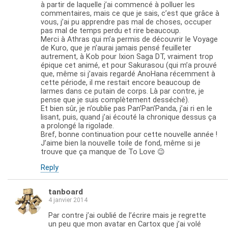
à partir de laquelle j’ai commencé à polluer les
commentaires, mais ce que je sais, c’est que grâce à
vous, j’ai pu apprendre pas mal de choses, occuper
pas mal de temps perdu et rire beaucoup.
Merci à Athras qui m’a permis de découvrir le Voyage
de Kuro, que je n’aurai jamais pensé feuilleter
autrement, à Kob pour Ixion Saga DT, vraiment trop
épique cet animé, et pour Sakurasou (qui m’a prouvé
que, même si j’avais regardé AnoHana récemment à
cette période, il me restait encore beaucoup de
larmes dans ce putain de corps. Là par contre, je
pense que je suis complètement desséché).
Et bien sûr, je n’oublie pas Pan’Pan’Panda, j’ai ri en le
lisant, puis, quand j’ai écouté la chronique dessus ça
a prolongé la rigolade.
Bref, bonne continuation pour cette nouvelle année !
J’aime bien la nouvelle toile de fond, même si je
trouve que ça manque de To Love 😉
Reply
tanboard
4 janvier 2014
Par contre j’ai oublié de l’écrire mais je regrette
un peu que mon avatar en Cartox que j’ai volé