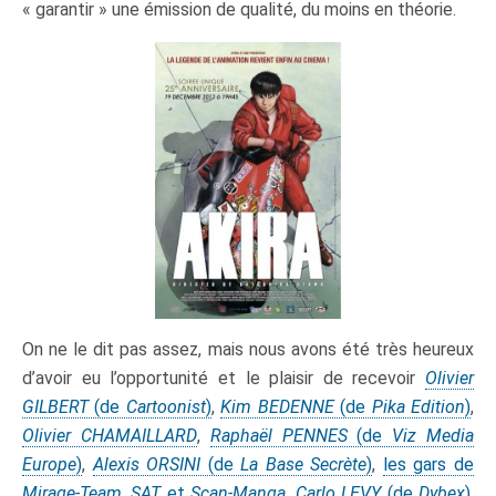
« garantir » une émission de qualité, du moins en théorie.
On ne le dit pas assez, mais nous avons été très heureux
d’avoir eu l’opportunité et le plaisir de recevoir
Olivier
GILBERT
(de
Cartoonist
)
,
Kim BEDENNE
(de
Pika Edition
)
,
Olivier CHAMAILLARD
,
Raphaël PENNES
(de
Viz Media
Europe
)
,
Alexis ORSINI
(de
La Base Secrète
)
,
les gars de
Mirage-Team
,
SAT
et
Scan-Manga
,
Carlo LEVY
(de
Dybex
),