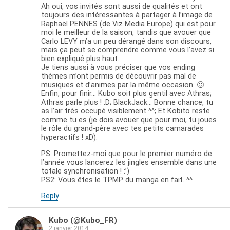
Ah oui, vos invités sont aussi de qualités et ont
toujours des intéressantes à partager à l’image de
Raphaël PENNES (de Viz Media Europe) qui est pour
moi le meilleur de la saison, tandis que avouer que
Carlo LEVY m’a un peu dérangé dans son discours,
mais ça peut se comprendre comme vous l’avez si
bien expliqué plus haut.
Je tiens aussi à vous préciser que vos ending
thèmes m’ont permis de découvrir pas mal de
musiques et d’animes par la même occasion. 🙂
Enfin, pour finir… Kubo soit plus gentil avec Athras;
Athras parle plus ! :D; BlackJack… Bonne chance, tu
as l’air très occupé visiblement ^^; Et Kobito reste
comme tu es (je dois avouer que pour moi, tu joues
le rôle du grand-père avec tes petits camarades
hyperactifs ! xD).
PS: Promettez-moi que pour le premier numéro de
l’année vous lancerez les jingles ensemble dans une
totale synchronisation ! :’)
PS2: Vous êtes le TPMP du manga en fait. ^^
Reply
Kubo (@Kubo_FR)
2 janvier 2014