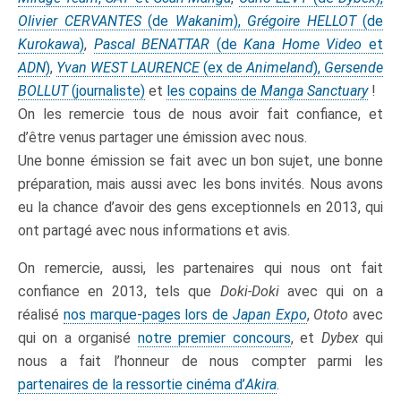
Olivier CERVANTES
(de
Wakanim
),
Grégoire HELLOT
(de
Kurokawa
)
,
Pascal BENATTAR
(de
Kana Home Video
et
ADN
)
,
Yvan WEST LAURENCE
(ex de
Animeland
),
Gersende
BOLLUT
(journaliste)
et
les copains de
Manga Sanctuary
!
On les remercie tous de nous avoir fait confiance, et
d’être venus partager une émission avec nous.
Une bonne émission se fait avec un bon sujet, une bonne
préparation, mais aussi avec les bons invités. Nous avons
eu la chance d’avoir des gens exceptionnels en 2013, qui
ont partagé avec nous informations et avis.
On remercie, aussi, les partenaires qui nous ont fait
confiance en 2013, tels que
Doki-Doki
avec qui on a
réalisé
nos marque-pages lors de
Japan Expo
,
Ototo
avec
qui on a organisé
notre premier concours
, et
Dybex
qui
nous a fait l’honneur de nous compter parmi les
partenaires de la ressortie cinéma d’
Akira
.