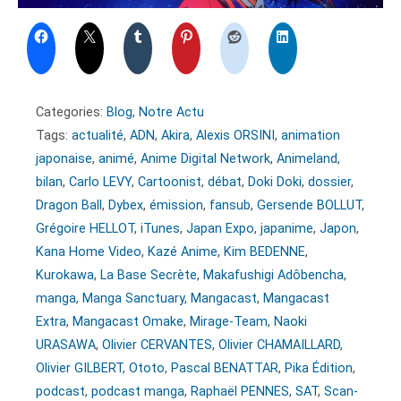
Categories:
Blog
,
Notre Actu
Tags:
actualité
,
ADN
,
Akira
,
Alexis ORSINI
,
animation
japonaise
,
animé
,
Anime Digital Network
,
Animeland
,
bilan
,
Carlo LEVY
,
Cartoonist
,
débat
,
Doki Doki
,
dossier
,
Dragon Ball
,
Dybex
,
émission
,
fansub
,
Gersende BOLLUT
,
Grégoire HELLOT
,
iTunes
,
Japan Expo
,
japanime
,
Japon
,
Kana Home Video
,
Kazé Anime
,
Kim BEDENNE
,
Kurokawa
,
La Base Secrète
,
Makafushigi Adôbencha
,
manga
,
Manga Sanctuary
,
Mangacast
,
Mangacast
Extra
,
Mangacast Omake
,
Mirage-Team
,
Naoki
URASAWA
,
Olivier CERVANTES
,
Olivier CHAMAILLARD
,
Olivier GILBERT
,
Ototo
,
Pascal BENATTAR
,
Pika Édition
,
podcast
,
podcast manga
,
Raphaël PENNES
,
SAT
,
Scan-