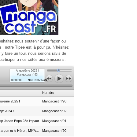
ouhaitez nous soutenir d'une façon ou
e : notre Tipee est là pour ça. N'hésitez
r y faire un tour, nous serions ravis de
participer à nos côtés aux émissions.
Angoulême 2025 !
Mangacast n°93
00:00:00
NaN:NaN:NaN
Numéro
ulême 2025 !
Mangacast n°93
p’ 2024 !
Mangacast n°92
ap Japan Expo 23e impact
Mangacast n°91
Le Garçon et le Héron, MIYAZAKI et le Studio Ghibli
Mangacast n°90