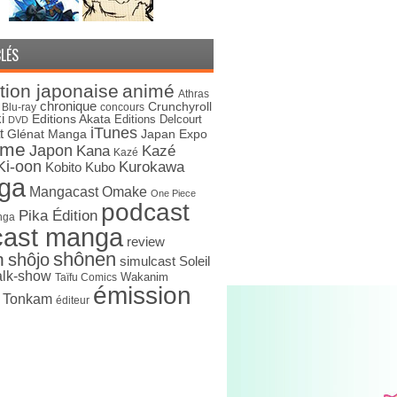
LÉS
tion japonaise
animé
Athras
chronique
Crunchyroll
Blu-ray
concours
i
Editions Akata
Editions Delcourt
DVD
iTunes
t
Japan Expo
Glénat Manga
ime
Japon
Kana
Kazé
Kazé
Ki-oon
Kurokawa
Kobito
Kubo
ga
Mangacast Omake
One Piece
podcast
Pika Édition
nga
cast manga
review
shônen
n
shôjo
simulcast
Soleil
alk-show
Wakanim
Taïfu Comics
émission
s Tonkam
éditeur