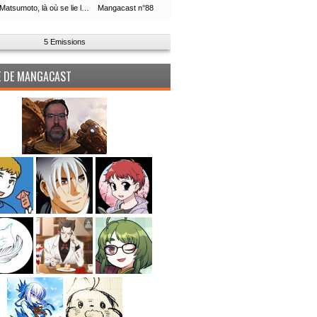
Leiji Matsumoto, là où se lie la boucle du temps
Mangacast n°88
5 Emissions
PE DE MANGACAST