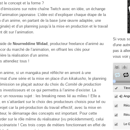
st le concept et la forme ?
 d’émissions sur notre chaîne Twitch avec en idée, un échange
 l’animation japonaise. L’idée est d’expliquer chaque étape de la
n d’un anime,
en partant de la base (une œuvre adaptée, une
inale) et d’un planning jusqu’à la mise en production et le travail
 dit sur l’animation.
Si vous s
’aide de
Nourreddine Widad
, producteur freelance d’animé au
d'une autr
cor du marché de l’animation, en offrant les clés pour
pas à alle
ère la réalisation d’un anime.
vous voir 
s attendiez tous !
un anime, si un mangaka peut réfléchir en amont à une
rmat d’une série et la mise en place d’un
kikakusho
, le planning
 émission se plaçait autour du choix du
Comité de production
Titre
les investisseurs et ce qui permettra à l’anime d’exister. La
c un nouveau sujet : les breaking news lié au milieu ! Elle a
Ango
, en s’attardant sur le choix des producteurs choisis pour tel ou
Réca
 projet car la pré-production du travail effectif, avec la mise en
sateur, le démarrage des concepts est important. Pour cette
Réc
rder sur le rôle même du réalisateur (vu précédemment), celui
scénariste ! Ces trois corps de métiers fonctionnant en effet de