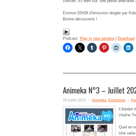
concert. Et bien sûr, une petite anecdote à
Environ 02h08 d’émission dirigée par Kob
Bonne découverte !
Podcast:
Play in new window
|
Download
Animeka N°3 – Juillet 20
26 juillet 2021
Animeka
,
Emissions
Pa
L’équipe 
chaîne Tw
Quel en e
Une série