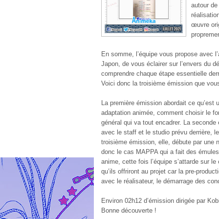
autour de
réalisatio
œuvre orig
proprement
En somme, l’équipe vous propose avec l’
Japon, de vous éclairer sur l’envers du dé
comprendre chaque étape essentielle derri
Voici donc la troisième émission que vou
La première émission abordait ce qu’est 
adaptation animée, comment choisir le for
général qui va tout encadrer. La seconde
avec le staff et le studio prévu derrière, 
troisième émission, elle, débute par une 
donc le cas MAPPA qui a fait des émules d
anime, cette fois l’équipe s’attarde sur le
qu’ils offriront au projet car la pre-produc
avec le réalisateur, le démarrage des conc
Environ 02h12 d’émission dirigée par Kob
Bonne découverte !