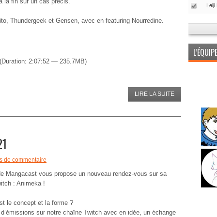
 la fin sur un cas précis.
ito, Thundergeek et Gensen, avec en featuring Nourredine.
L’ÉQUI
(Duration: 2:07:52 — 235.7MB)
LIRE LA SUITE
21
s de commentaire
de Mangacast vous propose un nouveau rendez-vous sur sa
itch : Animeka !
st le concept et la forme ?
 d’émissions sur notre chaîne Twitch avec en idée, un échange