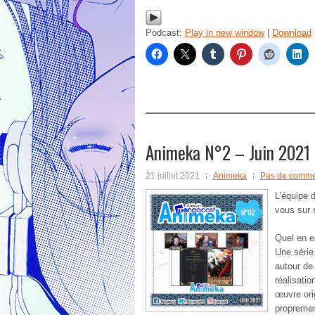
Podcast:
Play in new window
|
Download
Animeka N°2 – Juin 2021
21 juillet 2021
Animeka
Pas de comme
L’équipe 
vous sur 
Quel en e
Une série
autour de
réalisatio
œuvre orig
proprement