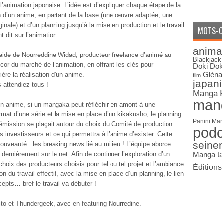
 l’animation japonaise. L’idée est d’expliquer chaque étape de la
n d’un anime,
en partant de la base (une œuvre adaptée, une
inale) et d’un planning jusqu’à la mise en production et le travail
MOTS-C
 dit sur l’animation.
anima
aide de Nourreddine Widad, producteur freelance d’animé au
Blackjack
cor du marché de l’animation, en offrant les clés pour
Doki Dok
Gléna
ère la réalisation d’un anime.
film
japan
s attendiez tous !
Manga
man
un anime, si un mangaka peut réfléchir en amont à une
mat d’une série et la mise en place d’un kikakusho, le planning
Panini Ma
 émission se plaçait autour du choix du Comité de production
pod
les investisseurs et ce qui permettra à l’anime d’exister. Cette
seine
nouveauté : les breaking news lié au milieu ! L’équipe aborde
ernièrement sur le net. Afin de continuer l’exploration d’un
Manga
t
 choix des producteurs choisis pour tel ou tel projet et l’ambiance
Édition
tion du travail effectif, avec la mise en place d’un planning, le lien
epts… bref le travail va débuter !
ito et Thundergeek, avec en featuring Nourredine.