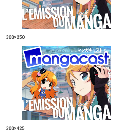
300×250
300×425