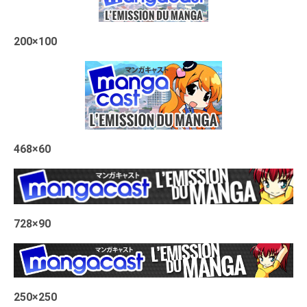
200×100
468×60
728×90
250×250