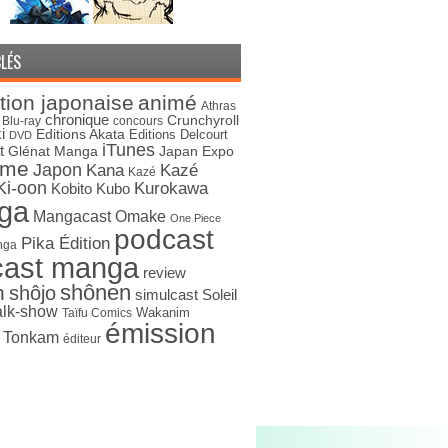
LÉS
tion japonaise
animé
Athras
chronique
Crunchyroll
Blu-ray
concours
i
Editions Akata
Editions Delcourt
DVD
iTunes
t
Japan Expo
Glénat Manga
ime
Japon
Kana
Kazé
Kazé
Ki-oon
Kurokawa
Kobito
Kubo
ga
Mangacast Omake
One Piece
podcast
Pika Édition
nga
cast manga
review
shônen
n
shôjo
simulcast
Soleil
alk-show
Wakanim
Taïfu Comics
émission
s Tonkam
éditeur