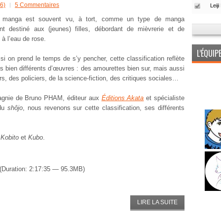
6)
5 Commentaires
manga est souvent vu, à tort, comme un type de manga
nt destiné aux (jeunes) filles, débordant de mièvrerie et de
à l’eau de rose.
L’ÉQUI
 si on prend le temps de s’y pencher, cette classification reflète
s bien différents d’œuvres : des amourettes bien sur, mais aussi
ers, des policiers, de la science-fiction, des critiques sociales…
gnie de Bruno PHAM, éditeur aux
Éditions Akata
et spécialiste
 du
shôjo
, nous revenons sur cette classification, ses différents
,
Kobito
et
Kubo
.
(Duration: 2:17:35 — 95.3MB)
LIRE LA SUITE