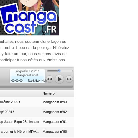
ouhaitez nous soutenir d'une façon ou
e : notre Tipee est là pour ça. N'hésitez
r y faire un tour, nous serions ravis de
participer à nos côtés aux émissions.
Angoulême 2025 !
Mangacast n°93
00:00:00
NaN:NaN:NaN
Numéro
ulême 2025 !
Mangacast n°93
p’ 2024 !
Mangacast n°92
ap Japan Expo 23e impact
Mangacast n°91
Le Garçon et le Héron, MIYAZAKI et le Studio Ghibli
Mangacast n°90