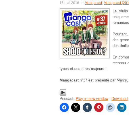
16 mai 2016
Mangacast
,
Mangacast (201
Le
shôjo
uniqueme
romances 
Pourtant,
des genre
des thrill
En compa
reconnu
types et ses titres majeurs !
Mangacast
n°37 est présenté par
Marcy
Podcast:
Play in new window
|
Download