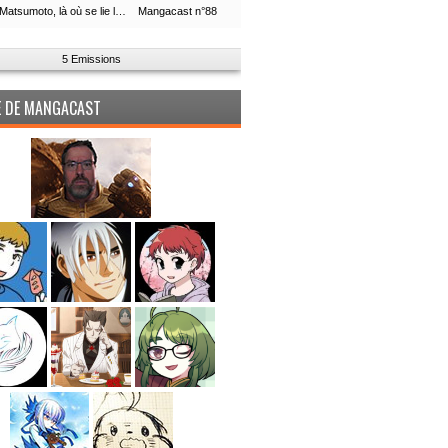
Leiji Matsumoto, là où se lie la boucle du temps
Mangacast n°88
5 Emissions
PE DE MANGACAST