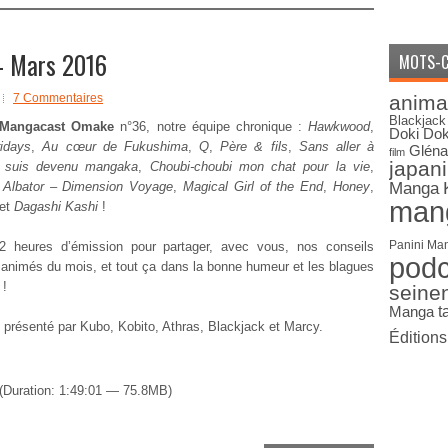
 Mars 2016
MOTS-C
7 Commentaires
anima
Blackjack
Mangacast Omake
n°36, notre équipe chronique :
Hawkwood
,
Doki Dok
idays
,
Au cœur de Fukushima
,
Q
,
Père & fils
,
Sans aller à
Gléna
film
japan
je suis devenu mangaka
,
Choubi-choubi mon chat pour la vie
,
e Albator – Dimension Voyage
,
Magical Girl of the End
,
Honey
,
Manga
man
et
Dagashi Kashi
!
Panini Ma
2 heures d’émission pour partager, avec vous, nos conseils
pod
animés du mois, et tout ça dans la bonne humeur et les blagues
 !
seine
Manga
t
 présenté par Kubo, Kobito, Athras, Blackjack et Marcy.
Édition
(Duration: 1:49:01 — 75.8MB)