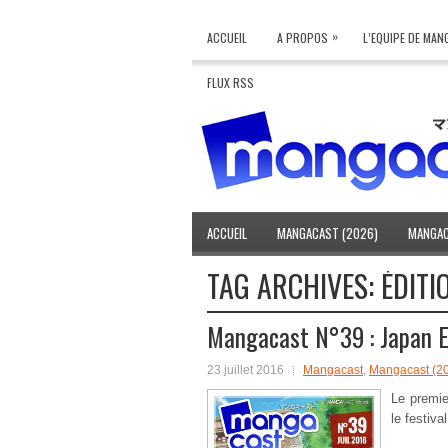
»
ACCUEIL
A PROPOS
L’EQUIPE DE MA
FLUX RSS
ACCUEIL
MANGACAST (2026)
MANGAC
TAG ARCHIVES:
ÉDIT
Mangacast N°39 : Japan 
23 juillet 2016
Mangacast
,
Mangacast (2
Le premie
le festiva