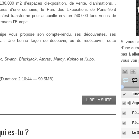
130.000 m2 d’espaces d’exposition, de vente, d’animations…
près d’une semaine, le Parc des Expositions de Paris-Nord
e s’est transformé pour accueillir environ 240.000 fans venus de
travers l’Europe.
uipe vous propose son compte-rendu, ses découvertes, ses
s… Une bonne façon de découvrir, ou de redécouvrir, cette
Si vous s
d'une autr
pas à alle
t
,
Swann
,
Blackjack
,
Athras
,
Marcy
,
Kobito
et
Kubo
.
vous voir 
(Duration: 2:10:44 — 90.5MB)
Titre
LIRE LA SUITE
Ango
Réca
Réc
ui es-tu ?