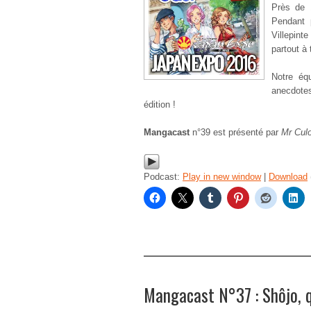
Près de 
Pendant 
Villepint
partout à 
Notre éq
anecdote
édition !
Mangacast
n°39 est présenté par
Mr Culo
Podcast:
Play in new window
|
Download
Mangacast N°37 : Shôjo, q