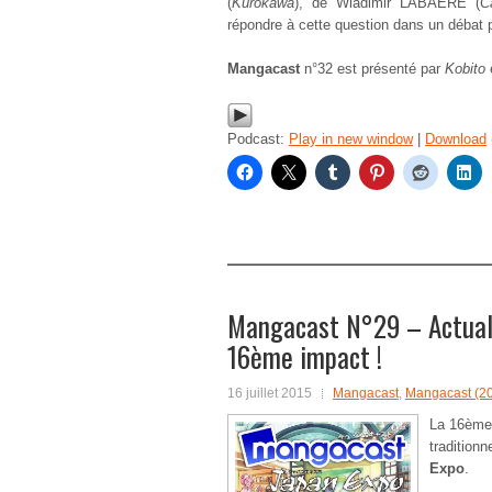
(
Kurokawa
), de Wladimir LABAERE (
C
répondre à cette question dans un débat 
Mangacast
n°32 est présenté par
Kobito
Podcast:
Play in new window
|
Download
Mangacast N°29 – Actualit
16ème impact !
16 juillet 2015
Mangacast
,
Mangacast (2
La 16ème 
traditionn
Expo
.