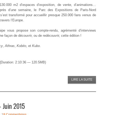
130.000 m2 d’espaces d’exposition, de vente, d’animations…
près d’une semaine, le Parc des Expositions de Paris-Nord
e s’est transformé pour accueillir presque 250.000 fans venus de
travers l’Europe.
uipe vous propose son compte-rendu, agrémenté d’interviews
nne façon de découvrir, ou de redécouvrir, cette édition !
cy
,
Athras
,
Kobito
, et
Kubo
.
(Duration: 2:10:36 — 120.5MB)
LIRE LA SUITE
 Juin 2015
18 Commentaires