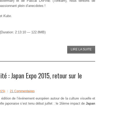
asterman
) et de Pascal LAFINE (
Tonkam
), nous tentons de
passionnant plein d’anecdotes !
et
Kubo
.
(Duration: 2:13:10 — 122.8MB)
LIRE LA SUITE
é : Japan Expo 2015, retour sur le
015)
21 Commentaires
édition de l’événement européen autour de la culture visuelle et
elle japonaise s’est tenu début juillet : le 16ème impact de
Japan