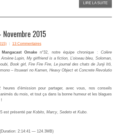
LIRE LA SUITE
– Novembre 2015
015)
13 Commentaires
e
Mangacast Omake
n°32, notre équipe chronique :
Colère
 Arsène Lupin, My girlfriend is a fiction, L’oiseau bleu, Soloman,
ubi, Book girl, Fire Fire Fire, Le journal des chats de Junji Itô,
umono – Itsuwari no Kamen, Heavy Object
et
Concrete Revolutio
2 heures d’émission pour partager, avec vous, nos conseils
animés du mois, et tout ça dans la bonne humeur et les blagues
 !
5 est présenté par
Kobito
,
Marcy
,
Sedeto
et
Kubo
.
(Duration: 2:14:41 — 124.3MB)