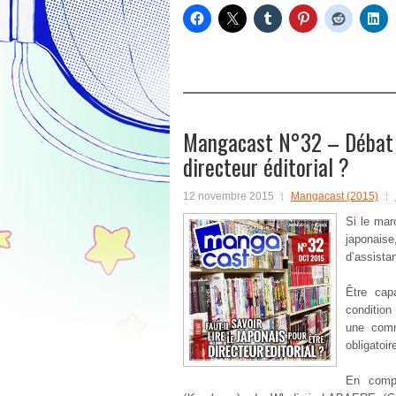
Mangacast N°32 – Débat : 
directeur éditorial ?
12 novembre 2015
Mangacast (2015)
Si le mar
japonaise
d’assista
Être capa
condition
une comm
obligatoir
En comp