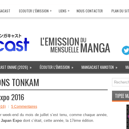
»
»
NGACAST
ECOUTER L’ÉMISSION
LIENS
NOUS CONTACTER
PLAN DU SI
AST OMAKE (2026)
»
ÉCOUTER L’ÉMISSION
»
MANGACAST KAIKOTEN
»
M
IONS TONKAM
Expo 2016
TIPEE 
016)
5 Commentaires
r week-end du mois de juillet s’est tenu, comme chaque année,
l
Japan Expo
dont c’était, cette année, la 17ème édition.