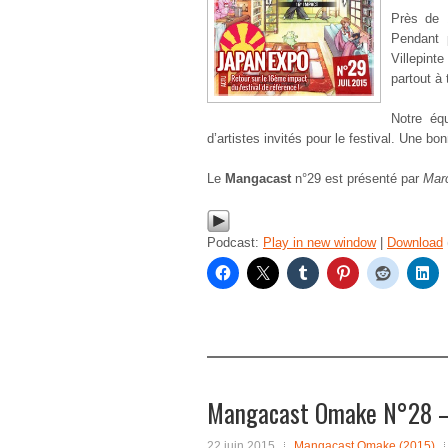
Près de 
Pendant 
Villepint
partout à 
Notre éq
d’artistes invités pour le festival. Une bo
Le
Mangacast
n°29 est présenté par
Mar
Podcast:
Play in new window
|
Download
Mangacast Omake N°28 –
22 juin 2015
Mangacast Omake (2015)