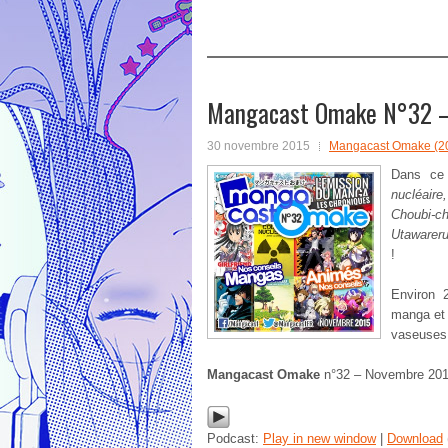
Mangacast Omake N°32 
30 novembre 2015
Mangacast Omake (2
Dans c
nucléaire,
Choubi-cho
Utawarer
!
Environ 
manga et 
vaseuses
Mangacast Omake
n°32 – Novembre 201
Podcast:
Play in new window
|
Download