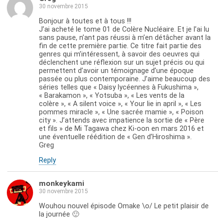
30 novembre 2015
Bonjour à toutes et à tous !!!
J’ai acheté le tome 01 de Colère Nucléaire. Et je l’ai lu
sans pause, n’ant pas réussi à m’en détâcher avant la
fin de cette première partie. Ce titre fait partie des
genres qui m’intéressent, à savoir des oeuvres qui
déclenchent une réflexion sur un sujet précis ou qui
permettent d’avoir un témoignage d’une époque
passée ou plus contemporaine. J’aime beaucoup des
séries telles que « Daisy lycéennes à Fukushima »,
« Barakamon », « Yotsuba », « Les vents de la
colère », « A silent voice », « Your lie in april », « Les
pommes miracle », « Une sacrée mamie », « Poison
city ». J’attends avec impatience la sortie de « Père
et fils » de Mi Tagawa chez Ki-oon en mars 2016 et
une éventuelle réédition de « Gen d’Hiroshima ».
Greg
Reply
monkeykami
30 novembre 2015
Wouhou nouvel épisode Omake \o/ Le petit plaisir de
la journée 🙂