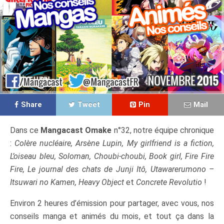
Share
Tweet
Pin
Mail
Dans ce
Mangacast Omake
n°32, notre équipe chronique
:
Colère nucléaire, Arsène Lupin, My girlfriend is a fiction,
L’oiseau bleu, Soloman, Choubi-choubi, Book girl, Fire Fire
Fire, Le journal des chats de Junji Itô, Utawarerumono –
Itsuwari no Kamen, Heavy Object
et
Concrete Revolutio
!
Environ 2 heures d’émission pour partager, avec vous, nos
conseils manga et animés du mois, et tout ça dans la