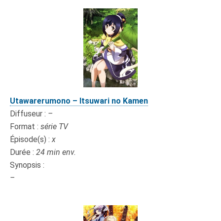
Utawarerumono – Itsuwari no Kamen
Diffuseur :
–
Format :
série TV
Épisode(s) :
x
Durée :
24 min env.
Synopsis :
–
x