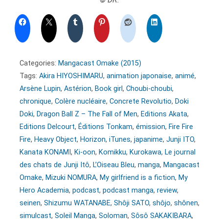
Categories:
Mangacast Omake (2015)
Tags:
Akira HIYOSHIMARU
,
animation japonaise
,
animé
,
Arsène Lupin
,
Astérion
,
Book girl
,
Choubi-choubi
,
chronique
,
Colère nucléaire
,
Concrete Revolutio
,
Doki
Doki
,
Dragon Ball Z – The Fall of Men
,
Editions Akata
,
Editions Delcourt
,
Éditions Tonkam
,
émission
,
Fire Fire
Fire
,
Heavy Object
,
Horizon
,
iTunes
,
japanime
,
Junji ITO
,
Kanata KONAMI
,
Ki-oon
,
Komikku
,
Kurokawa
,
Le journal
des chats de Junji Itô
,
L’Oiseau Bleu
,
manga
,
Mangacast
Omake
,
Mizuki NOMURA
,
My girlfriend is a fiction
,
My
Hero Academia
,
podcast
,
podcast manga
,
review
,
seinen
,
Shizumu WATANABE
,
Shôji SATO
,
shôjo
,
shônen
,
simulcast
,
Soleil Manga
,
Soloman
,
Sôsô SAKAKIBARA
,