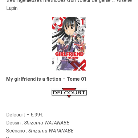
très ingénieuses méthodes d’un voleur de génie … Arsène
Lupin.
My girlfriend is a fiction – Tome 01
Delcourt – 6,99€
Dessin :
Shizumu WATANABE
Scénario :
Shizumu WATANABE