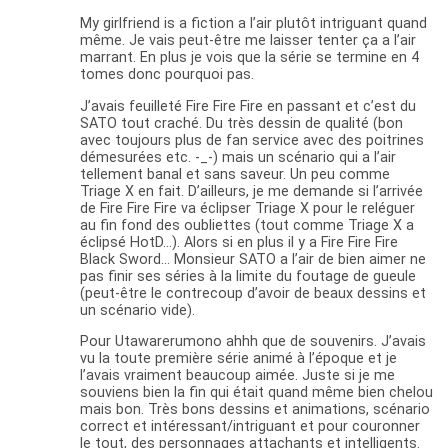
My girlfriend is a fiction a l’air plutôt intriguant quand
même. Je vais peut-être me laisser tenter ça a l’air
marrant. En plus je vois que la série se termine en 4
tomes donc pourquoi pas.
J’avais feuilleté Fire Fire Fire en passant et c’est du
SATO tout craché. Du très dessin de qualité (bon
avec toujours plus de fan service avec des poitrines
démesurées etc. -_-) mais un scénario qui a l’air
tellement banal et sans saveur. Un peu comme
Triage X en fait. D’ailleurs, je me demande si l’arrivée
de Fire Fire Fire va éclipser Triage X pour le reléguer
au fin fond des oubliettes (tout comme Triage X a
éclipsé HotD…). Alors si en plus il y a Fire Fire Fire
Black Sword… Monsieur SATO a l’air de bien aimer ne
pas finir ses séries à la limite du foutage de gueule
(peut-être le contrecoup d’avoir de beaux dessins et
un scénario vide).
Pour Utawarerumono ahhh que de souvenirs. J’avais
vu la toute première série animé à l’époque et je
l’avais vraiment beaucoup aimée. Juste si je me
souviens bien la fin qui était quand même bien chelou
mais bon. Très bons dessins et animations, scénario
correct et intéressant/intriguant et pour couronner
le tout, des personnages attachants et intelligents.