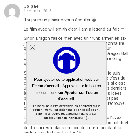
Jo pae
1 décembre 2015
Toujours un plaisir à vous écouter 😉
Le film avec will smith c’est I am a legend au fait ^^
Sinon Dragon fall of men avec un trunk arménien srx
j’ai trouvé ça degeulasse sauf qu’il faut reconnaître
que les décors sont assez hallucinants pour
reproduire de manière réaliste l’univers de Dragon Ball
c’était bluffant, mais les acteurs et l’histoire omg
quel navet je trouve.
Sinon sur la collection Horizon de komikku je suis
plutôt de l’avis de Sedeto c’est évident que c’est du
copié collé mais au final ça me dérange pas si c’est
un bon bouquin c’est pas les premiers ni les derniers
à le faire, ils ont simplement pas les bonnes idées
pour créer leur propre truc. Disons que c’est pas
flatteur pour eux mais le lecteur lui, si il s’y retrouve,
c’est pas choquant imo.
Le junji ito à l’air marrant, vu comment vous l’avez
décrit, j’imagine bien le contraste avec le ton habituel
de ito qui reste dans un coin de la tête pendant la
lecture, ça doit contraster 😉