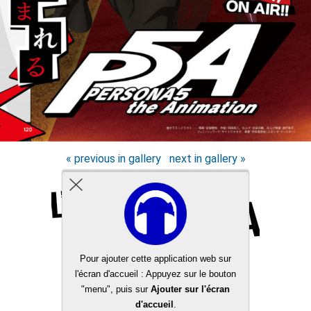
« previous in gallery
next in gallery »