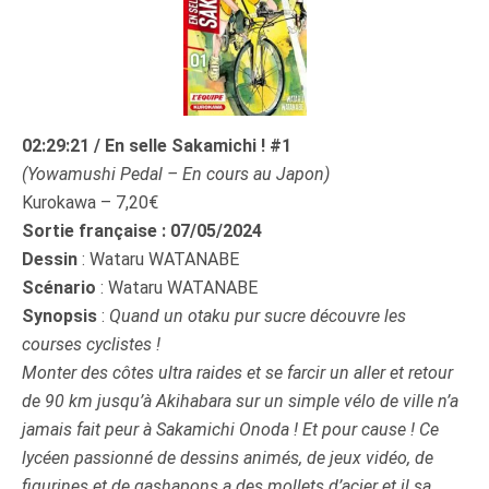
02:29:21 / En selle Sakamichi ! #1
(
Yowamushi Pedal
– En cours au Japon)
Kurokawa – 7,20€
Sortie française : 07/05/2024
Dessin
: Wataru WATANABE
Scénario
: Wataru WATANABE
Synopsis
:
Quand un otaku pur sucre découvre les
courses cyclistes !
Monter des côtes ultra raides et se farcir un aller et retour
de 90 km jusqu’à Akihabara sur un simple vélo de ville n’a
jamais fait peur à Sakamichi Onoda ! Et pour cause ! Ce
lycéen passionné de dessins animés, de jeux vidéo, de
figurines et de gashapons a des mollets d’acier et il sa