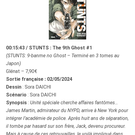
00:15:43 / STUNTS : The 9th Ghost #1
(
STUNTS: 9-banme no Ghost
– Terminé en 3 tomes au
Japon)
Glénat – 7,90€
Sortie française : 02/05/2024
Dessin
: Sora DAICHI
Scénario
: Sora DAICHI
Synopsis
:
Unité spéciale cherche affaires fantômes…
James Martin, admirateur du NYPD, arrive à New York pour
intégrer l’académie de police. Après huit ans de séparation,
il tombe par hasard sur son frère, Jack, devenu procureur.
Mais à cause de ces retrouvailles, le voilà impliqué dans