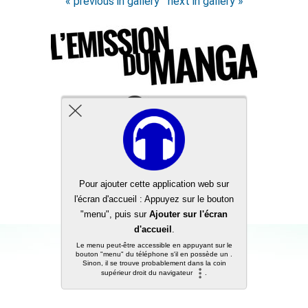
« previous in gallery
next in gallery »
Back to top