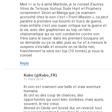
Med => si tu à aimé Manhole, je te conseil d’autres
titres de Tetsuya tsutsui: Duds Hunt et Prophecy
notamment. Sinon un Manga que j’ai vraiment
accroché chez ki-oon c’est « Front Mission », ca peut
paraître à première vue bourrin et trucs de guerre,
mais enfaîte c’est une super critique sur la guerre et
la vie, avec des graphismes au top, un héro
charismatique qui se voit combattre contre son
frère sans le savoir. dans les premiers bouquins on
se demande ou ça va aller, puis au fur et à mesure le
suspens s’installe et ensuite on ne lâche rien,
franchement la série est top (10 tomes) je vous la
conseil.
Reply
Kubo (@Kubo_FR)
11 mars 2014
Ki-oon est vraiment une belle et vraie aventure
humaine.
Ils ont eu des coup de chances, des
opportunités qui sont bien tombées, mais aussi,
souvent, le nez creux.
Ahmed et Cécile ont bossé dur, on reversé tout