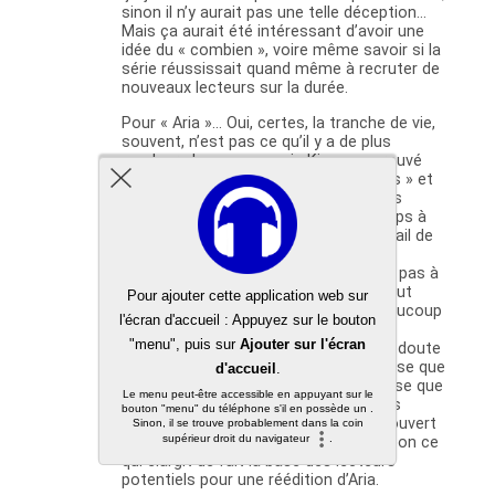
sinon il n’y aurait pas une telle déception…
Mais ça aurait été intéressant d’avoir une
idée du « combien », voire même savoir si la
série réussissait quand même à recruter de
nouveaux lecteurs sur la durée.
Pour « Aria »… Oui, certes, la tranche de vie,
souvent, n’est pas ce qu’il y a de plus
vendeur chez nous, mais Ki-oon a prouvé
qu’ils savaient y faire : « Brides Stories » et
réussir à relancer « Emma ». Des titres
comme « Yotsuba& » ont mis du temps à
trouver leur place, aussi grâce au travail de
Kurokawa.
Quant au ‘flop’, l’édition de Kami n’est pas à
négliger pour tenter de l’expliquer. Il faut
quand même le rappeler, Aria en a beaucoup
souffert…
Sinon, pour un éditeur, ce titre a sans doute
plus d’arguments qu’Amanchu! (je pense que
la thématique Venise est plus vendeuse que
celle de la plongée, par exemple). Sans
compter que des personnes ont découvert
Kozue Amano via Amanchu! chez Ki-oon ce
qui élargit de fait la base des lecteurs
potentiels pour une réédition d’Aria.