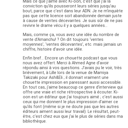
Mais ce que j’aime avec Ki-oon, c’est que j’ai la
conviction qu’ils pousseront leurs séries jusqu’au
bout, parce que c’est dans leur ADN. Je ne m’inquiète
pas que cette licence soit abandonnée demain juste
à cause de ventes décevantes. Je suis sûr de ne pas
revivre le drame vécu il y a quelques années…
Mais, comme ça, vous avez une idée du nombre de
vente d’Amanchu! ? On dit toujours ‘ventes
moyennes’, ‘ventes décevantes’, etc. mais jamais un
chiffre, histoire d’avoir une idée.
Enfin bref… Encore un chouette podcast que vous
nous avez offert. Merci à Ahmed Agne d’avoir
répondu ainsi à vos questions. J’avais pu le voir, très
brièvement, à Lille lors de la venue de Mamiya
Takizaki pour Ash&Eli ; il donnait vraiment une
chouette impression en paressant aussi accessible.
En tout cas, j’aime beaucoup ce genre d’interview qui
offre une vraie et riche rétrospective à écouter. Ki-
oon est un éditeur que j’ai toujours aimé ; c’est aussi
ceux qui me donnent le plus impression d’aimer ce
qu’ils font (même si je ne doute pas que les autres
éditeurs aiment aussi leur travail). Le résultat, peut-
être, c’est chez eux que j’ai le plus de séries dans ma
bibliothèque.