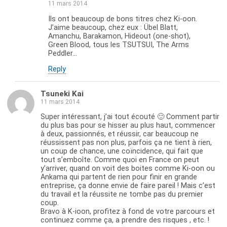
11 mars 2014
Ils ont beaucoup de bons titres chez Ki-oon.
J’aime beaucoup, chez eux : Übel Blatt,
Amanchu, Barakamon, Hideout (one-shot),
Green Blood, tous les TSUTSUI, The Arms
Peddler…
Reply
Tsuneki Kai
11 mars 2014
Super intéressant, j’ai tout écouté 🙂 Comment partir
du plus bas pour se hisser au plus haut, commencer
à deux, passionnés, et réussir, car beaucoup ne
réussissent pas non plus, parfois ça ne tient à rien,
un coup de chance, une coïncidence, qui fait que
tout s’emboîte. Comme quoi en France on peut
y’arriver, quand on voit des boites comme Ki-oon ou
Ankama qui partent de rien pour finir en grande
entreprise, ça donne envie de faire pareil ! Mais c’est
du travail et la réussite ne tombe pas du premier
coup.
Bravo à K-ioon, profitez à fond de votre parcours et
continuez comme ça, a prendre des risques , etc. !