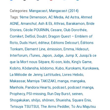
Categories:
Mangacast
,
Mangacast (2014)
Tags:
9ème Dimension
,
AC Media
,
Ad Astra
,
Ahmed
AGNE
,
Amanchu!
,
Ash & Eli
,
Athras
,
Barakamon
,
Bride
Stories
,
Cécile POURNIN
,
Cesare
,
Club Dorothée
,
Comiket
,
DelSol
,
Doubt
,
Dragon Quest – Emblem of
Roto
,
Duds Hunt
,
éditeur
,
Editions Delcourt
,
Éditions
Tonkam
,
Element Line
,
émission
,
Emma
,
Hideout
,
Interforum
,
iTunes
,
Japon
,
Judge
,
Jump X
,
Jusqu'à ce
que la Mort nous Sépare
,
Ki-oon
,
kids
,
King's Game
,
Kobito
,
Kôdansha
,
kôdomo
,
Kubo
,
Kurokami
,
Kurokawa
,
La Mélodie de Jenny
,
Lattitudes
,
Livres Hebdo
,
Makassar
,
Mamiya TAKIZAKI
,
manga
,
mangaka
,
Manhole
,
Pandora Hearts
,
podcast
,
podcast manga
,
Prophecy
,
PSI-missing
,
Run Day Burst
,
seinen
,
Shogakukan
,
shôjo
,
shônen
,
Shueisha
,
Square Enix
,
Tetsuya TSUTSUI
,
The Arms Peddler
,
To Aru Majutsu