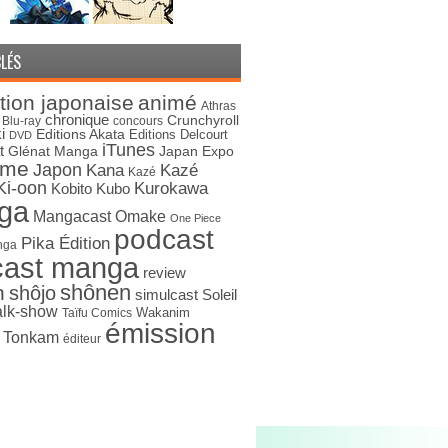
LÉS
tion japonaise
animé
Athras
chronique
Crunchyroll
Blu-ray
concours
i
Editions Akata
Editions Delcourt
DVD
iTunes
t
Japan Expo
Glénat Manga
ime
Japon
Kana
Kazé
Kazé
Ki-oon
Kurokawa
Kobito
Kubo
ga
Mangacast Omake
One Piece
podcast
Pika Édition
nga
cast manga
review
shônen
n
shôjo
simulcast
Soleil
alk-show
Wakanim
Taïfu Comics
émission
s Tonkam
éditeur