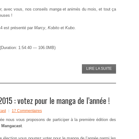
er, avec vous, nos conseils
manga
et animés du mois, et tout ça
euses !
4 est présenté par
Marcy
,
Kobito
et
Kubo
.
(Duration: 1:54:40 — 106.0MB)
LIRE LA SUITE
15 : votez pour le manga de l’année !
cast
17 Commentaires
ée nous vous proposons de participer à la première édition des
 Mangacast
.
e élection vous pourrez voter pour le manga de l’année parmi les