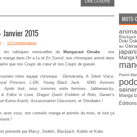
LIRE LA SUITE
MOTS-C
 Janvier 2015
anima
Blackjack
Doki Dok
)
15 Commentaires
Gléna
film
japan
ez les rubriques mensuelles de
Mangacast Omake
: nos
Manga
es manga dans
On a Lu
et
En Survol
, nos chroniques animé dans
man
 ainsi que nos
Coups de cœur
et nos
Coups de gueule
.
Panini Ma
numéro notre équipe chronique :
Démokratia, A Silent Voice,
pod
oyal Princess, L-DK, Young Black Jack, 6000, Averses
seine
e, Après tout, nous sommes entre femmes, Jabberwocky,
& Editor in Love, Dragon Quest Emblem of Roto, Darwin’s
Manga
t
ri Kuma Arashi, Assassination Classroom,
et
Shirobako
!
Édition
er, avec vous, nos conseils manga et animés du mois, et tout ça
euses !
est présenté par
Marcy
,
Sedeto
,
Blackjack
,
Kobito
et
Kubo
.