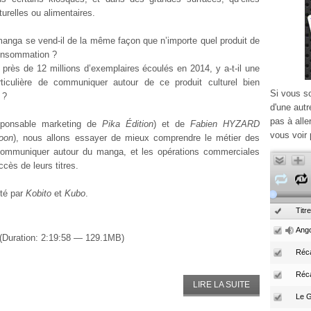
turelles ou alimentaires.
manga se vend-il de la même façon que n’importe quel produit de
onsommation ?
près de 12 millions d’exemplaires écoulés en 2014, y a-t-il une
rticulière de communiquer autour de ce produit culturel bien
Si vous s
 ?
d'une autr
pas à alle
sponsable marketing de
Pika Édition
) et de
Fabien HYZARD
vous voir 
-oon
), nous allons essayer de mieux comprendre le métier des
communiquer autour du manga, et les opérations commerciales
ccès de leurs titres.
nté par
Kobito
et
Kubo
.
Titre
Ango
(Duration: 2:19:58 — 129.1MB)
Réca
Réc
LIRE LA SUITE