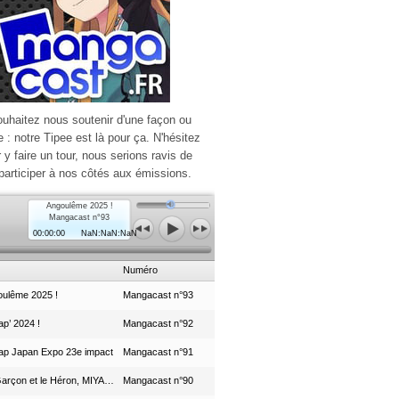
ouhaitez nous soutenir d'une façon ou
e : notre Tipee est là pour ça. N'hésitez
r y faire un tour, nous serions ravis de
participer à nos côtés aux émissions.
Angoulême 2025 !
Mangacast n°93
00:00:00
NaN:NaN:NaN
Numéro
ulême 2025 !
Mangacast n°93
p’ 2024 !
Mangacast n°92
ap Japan Expo 23e impact
Mangacast n°91
Le Garçon et le Héron, MIYAZAKI et le Studio Ghibli
Mangacast n°90