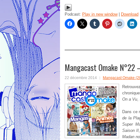
Podcast:
Play in new window
|
Download
Mangacast Omake N°22 
22 décembre 2014
Mangacast Omake (2
Retrouv
chroniqu
On a Vu
,
Dans ce n
de la Pla
Super Ma
Saison II
Madan no