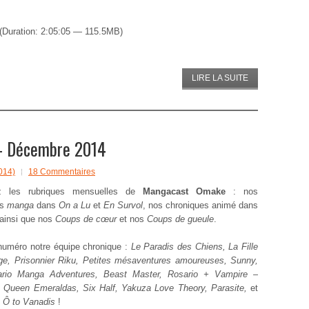
(Duration: 2:05:05 — 115.5MB)
LIRE LA SUITE
– Décembre 2014
014)
18 Commentaires
ez les rubriques mensuelles de
Mangacast Omake
: nos
es
manga
dans
On a Lu
et
En Survol
, nos chroniques animé dans
 ainsi que nos
Coups de cœur
et nos
Coups de gueule
.
uméro notre équipe chronique :
Le Paradis des Chiens, La Fille
ge, Prisonnier Riku, Petites mésaventures amoureuses, Sunny,
rio Manga Adventures, Beast Master, Rosario + Vampire –
, Queen Emeraldas, Six Half, Yakuza Love Theory, Parasite,
et
 Ô to Vanadis
!