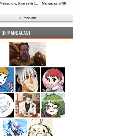
Leiji Matsumoto, là où se lie la boucle du temps
Mangacast n°88
5 Emissions
PE DE MANGACAST