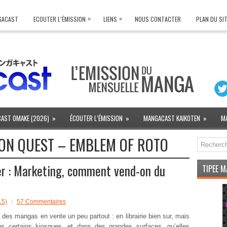
»
»
NGACAST
ECOUTER L’ÉMISSION
LIENS
NOUS CONTACTER
PLAN DU SI
AST OMAKE (2026)
»
ÉCOUTER L’ÉMISSION
»
MANGACAST KAIKOTEN
»
M
ON QUEST – EMBLEM OF ROTO
r : Marketing, comment vend-on du
TIPEE 
15)
57 Commentaires
 des mangas en vente un peu partout : en librairie bien sur, mais
ns certains kiosques, et dans des grandes surfaces, qu’elles