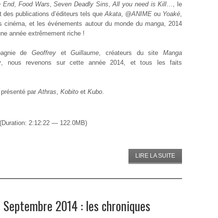
he End
,
Food Wars
,
Seven Deadly Sins
,
All you need is Kill
…, le
 des publications d’éditeurs tels que
Akata
,
@ANIME
ou
Yoaké
,
ies cinéma, et les événements autour du monde du
manga
, 2014
une année extrêmement riche !
agnie de
Geoffrey
et
Guillaume
, créateurs du site
Manga
y
, nous revenons sur cette année 2014, et tous les faits
 présenté par
Athras
,
Kobito
et
Kubo
.
(Duration: 2:12:22 — 122.0MB)
LIRE LA SUITE
Septembre 2014 : les chroniques