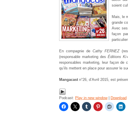
soient cul
Mais, le 
grande c
Avec ses 
façon pa
particulier
En compagnie de
Cathy FERNEZ
(re
(responsable marketing des
Éditions Ki
responsables marketing, leur façon de 
qu’ils mettent en place pour assurer le su
Mangacast
n°26, d’Avril 2015, est prése
Podcast:
Play in new window
|
Download