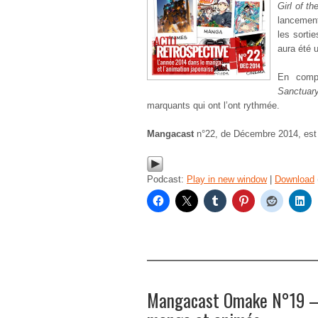
Girl of t
lancement
les sort
aura été 
En comp
Sanctuar
marquants qui ont l’ont rythmée.
Mangacast
n°22, de Décembre 2014, est
Podcast:
Play in new window
|
Download
Mangacast Omake N°19 – 