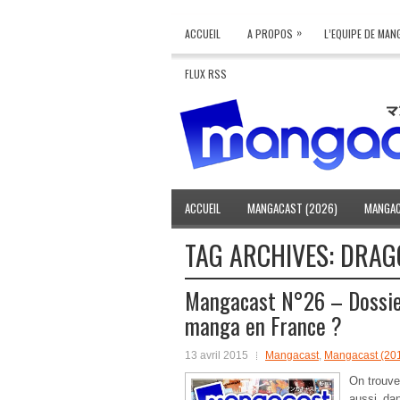
»
ACCUEIL
A PROPOS
L’EQUIPE DE MA
FLUX RSS
ACCUEIL
MANGACAST (2026)
MANGAC
TAG ARCHIVES:
DRAG
Mangacast N°26 – Dossie
manga en France ?
13 avril 2015
Mangacast
,
Mangacast (20
On trouve
aussi da