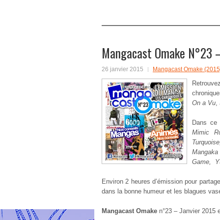
Mangacast Omake N°23 –
26 janvier 2015
Mangacast Omake (2015
Retrouv
chroniqu
On a Vu
,
Dans ce 
Mimic R
Turquois
Mangaka 
Game, Yu
Environ 2 heures d’émission pour partag
dans la bonne humeur et les blagues vas
Mangacast Omake
n°23 – Janvier 2015 