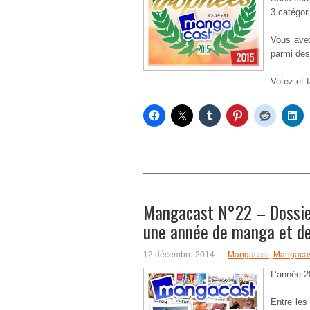
3 catégor
Vous avez
parmi des 
Votez et f
Mangacast N°22 – Dossier 
une année de manga et d
12 décembre 2014
Mangacast
,
Mangacas
L’année 20
Entre les