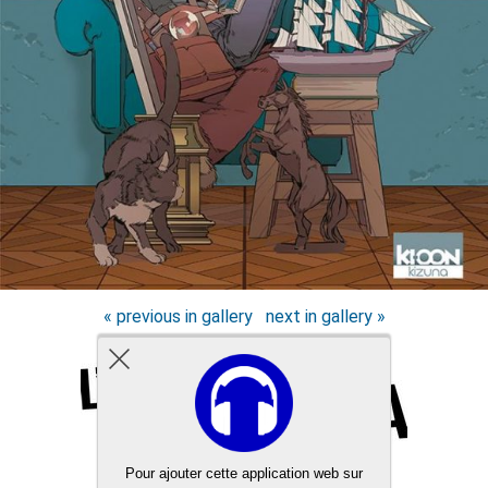
« previous in gallery
next in gallery »