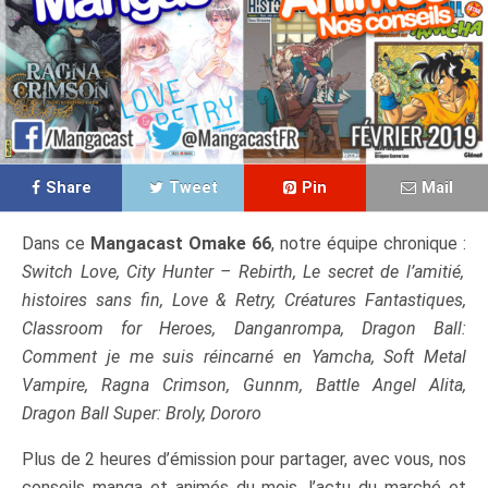
Share
Tweet
Pin
Mail
Dans ce
Mangacast Omake 66
, notre équipe chronique :
Switch Love, City Hunter – Rebirth, Le secret de l’amitié,
histoires sans fin, Love & Retry, Créatures Fantastiques,
Classroom for Heroes, Danganrompa, Dragon Ball:
Comment je me suis réincarné en Yamcha, Soft Metal
Vampire, Ragna Crimson, Gunnm, Battle Angel Alita,
Dragon Ball Super: Broly, Dororo
Plus de 2 heures d’émission pour partager, avec vous, nos
conseils manga et animés du mois, l’actu du marché et