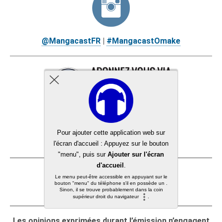
@MangacastFR
|
#MangacastOmake
Remerciements :
Hayaku Shop
,
Manga Mag
et vous ! 🙂
Les opinions exprimées durant l’émission n’engagent