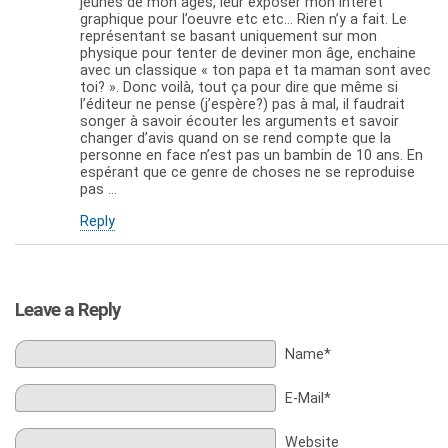
jeunes de mon âges, leur exposer mon intérêt
graphique pour l’oeuvre etc etc… Rien n’y a fait. Le
représentant se basant uniquement sur mon
physique pour tenter de deviner mon âge, enchaine
avec un classique « ton papa et ta maman sont avec
toi? ». Donc voilà, tout ça pour dire que même si
l’éditeur ne pense (j’espère?) pas à mal, il faudrait
songer à savoir écouter les arguments et savoir
changer d’avis quand on se rend compte que la
personne en face n’est pas un bambin de 10 ans. En
espérant que ce genre de choses ne se reproduise
pas …
Reply
Leave a Reply
Name*
E-Mail*
Website