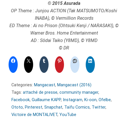
© 2015 Asurada
OP Theme : Junjou ACTION (Tak MATSUMOTO/Koshi
INABA), © Vermillion Records
ED Theme : Ai no Prison (Ohtsuki Kenji / NARASAKI), ©
Warner Bros. Home Entertainment
AD : Sôdai Taiko (Y8MD), © Y8MD
© DR
Categories:
Mangacast
,
Mangacast (2016)
Tags:
attaché de presse
,
community manager
,
Facebook
,
Guillaume KAPP
,
Instagram
,
Ki-oon
,
Ofelbe
,
Ototo
,
Pinterest
,
Snapchat
,
Taïfu Comics
,
Twitter
,
Victoire de MONTALIVET
,
YouTube