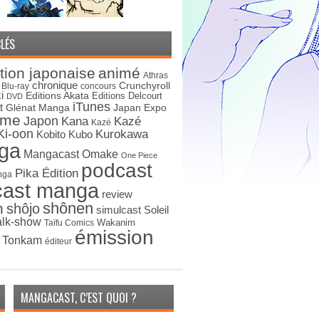
LÉS
tion japonaise
animé
Athras
chronique
Crunchyroll
Blu-ray
concours
i
Editions Akata
Editions Delcourt
DVD
iTunes
t
Japan Expo
Glénat Manga
ime
Japon
Kana
Kazé
Kazé
Ki-oon
Kurokawa
Kobito
Kubo
ga
Mangacast Omake
One Piece
podcast
Pika Édition
nga
cast manga
review
shônen
n
shôjo
simulcast
Soleil
alk-show
Wakanim
Taïfu Comics
émission
s Tonkam
éditeur
MANGACAST, C’EST QUOI ?