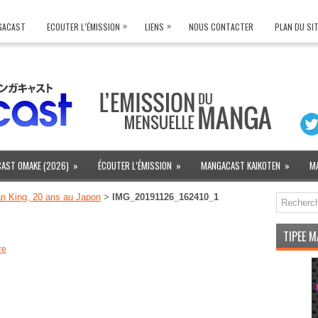
»
»
NGACAST
ECOUTER L’ÉMISSION
LIENS
NOUS CONTACTER
PLAN DU SI
AST OMAKE (2026)
»
ÉCOUTER L’ÉMISSION
»
MANGACAST KAIKOTEN
»
M
n King, 20 ans au Japon
>
IMG_20191126_162410_1
TIPEE 
re