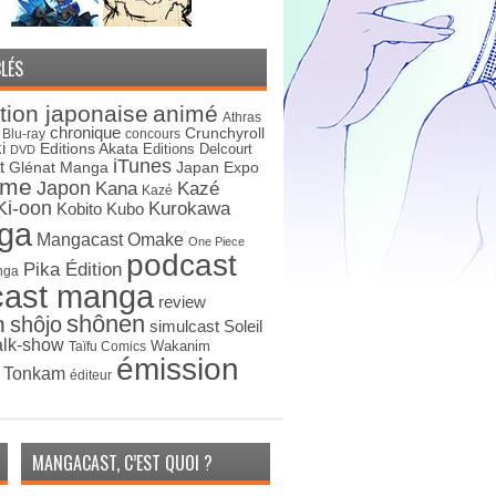
LÉS
tion japonaise
animé
Athras
chronique
Crunchyroll
Blu-ray
concours
i
Editions Akata
Editions Delcourt
DVD
iTunes
t
Japan Expo
Glénat Manga
ime
Japon
Kana
Kazé
Kazé
Ki-oon
Kurokawa
Kobito
Kubo
ga
Mangacast Omake
One Piece
podcast
Pika Édition
nga
cast manga
review
shônen
n
shôjo
simulcast
Soleil
alk-show
Wakanim
Taïfu Comics
émission
s Tonkam
éditeur
MANGACAST, C’EST QUOI ?