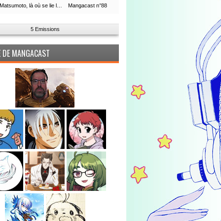
Leiji Matsumoto, là où se lie la boucle du temps
Mangacast n°88
5 Emissions
PE DE MANGACAST