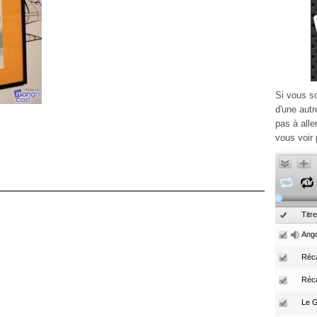
Si vous s
d'une autr
pas à alle
vous voir 
Titre
Ango
Réca
Réc