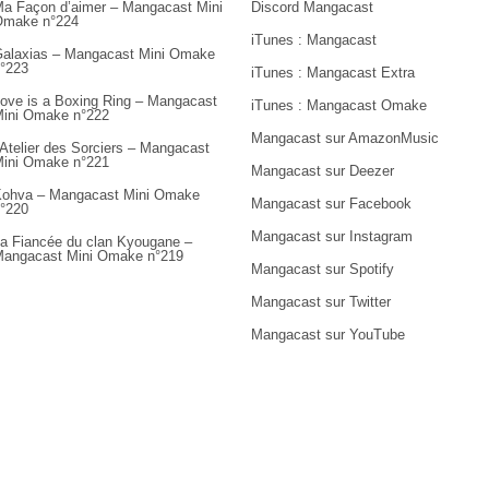
a Façon d’aimer – Mangacast Mini
Discord Mangacast
Omake n°224
iTunes : Mangacast
alaxias – Mangacast Mini Omake
°223
iTunes : Mangacast Extra
ove is a Boxing Ring – Mangacast
iTunes : Mangacast Omake
ini Omake n°222
Mangacast sur AmazonMusic
’Atelier des Sorciers – Mangacast
ini Omake n°221
Mangacast sur Deezer
ohva – Mangacast Mini Omake
Mangacast sur Facebook
°220
Mangacast sur Instagram
a Fiancée du clan Kyougane –
angacast Mini Omake n°219
Mangacast sur Spotify
Mangacast sur Twitter
Mangacast sur YouTube