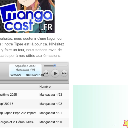
ouhaitez nous soutenir d'une façon ou
e : notre Tipee est là pour ça. N'hésitez
r y faire un tour, nous serions ravis de
participer à nos côtés aux émissions.
Angoulême 2025 !
Mangacast n°93
00:00:00
NaN:NaN:NaN
Numéro
ulême 2025 !
Mangacast n°93
p’ 2024 !
Mangacast n°92
ap Japan Expo 23e impact
Mangacast n°91
Le Garçon et le Héron, MIYAZAKI et le Studio Ghibli
Mangacast n°90