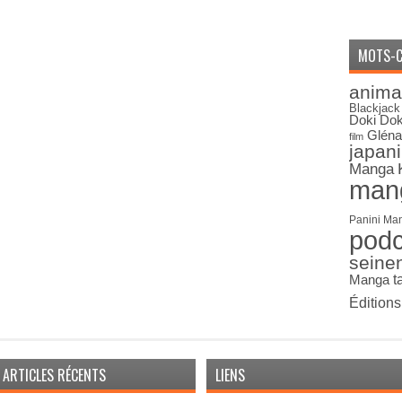
MOTS-C
anima
Blackjack
Doki Dok
Gléna
film
japan
Manga
man
Panini Ma
pod
seine
Manga
t
Édition
ARTICLES RÉCENTS
LIENS