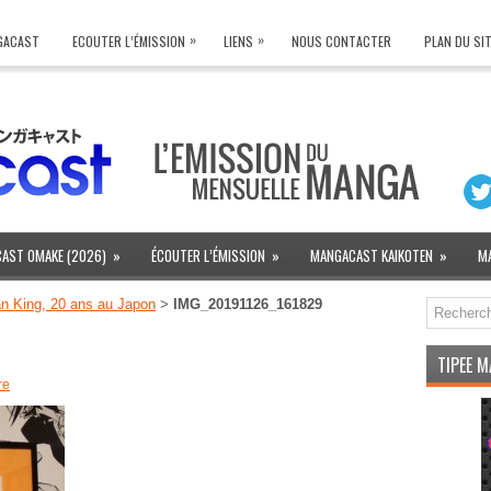
»
»
NGACAST
ECOUTER L’ÉMISSION
LIENS
NOUS CONTACTER
PLAN DU SI
AST OMAKE (2026)
»
ÉCOUTER L’ÉMISSION
»
MANGACAST KAIKOTEN
»
M
n King, 20 ans au Japon
>
IMG_20191126_161829
TIPEE 
re