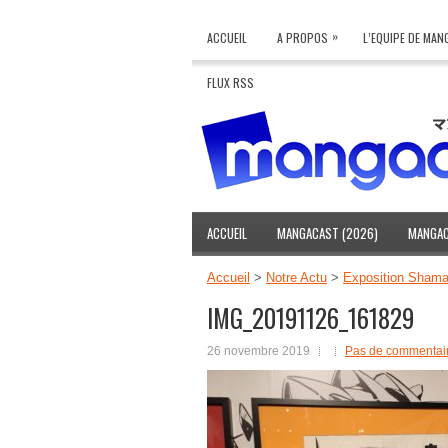
»
ACCUEIL
A PROPOS
L’EQUIPE DE MA
FLUX RSS
ACCUEIL
MANGACAST (2026)
MANGAC
Accueil
>
Notre Actu
>
Exposition Shama
IMG_20191126_161829
26 novembre 2019
Pas de commentai