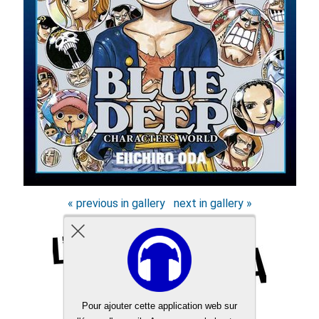
« previous in gallery
next in gallery »