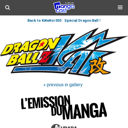
Back to KiKeKoi 003 : Spécial Dragon Ball !
« previous in gallery