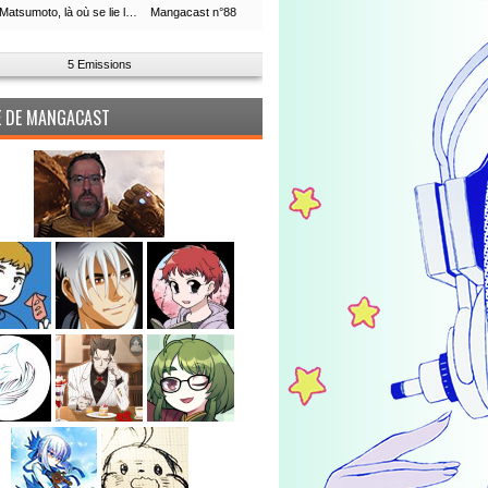
Leiji Matsumoto, là où se lie la boucle du temps
Mangacast n°88
5 Emissions
PE DE MANGACAST