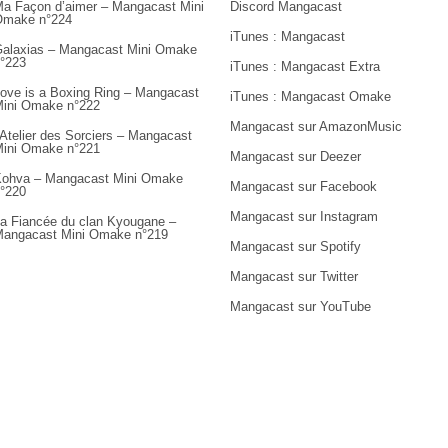
a Façon d’aimer – Mangacast Mini
Discord Mangacast
Omake n°224
iTunes : Mangacast
alaxias – Mangacast Mini Omake
°223
iTunes : Mangacast Extra
ove is a Boxing Ring – Mangacast
iTunes : Mangacast Omake
ini Omake n°222
Mangacast sur AmazonMusic
’Atelier des Sorciers – Mangacast
ini Omake n°221
Mangacast sur Deezer
ohva – Mangacast Mini Omake
Mangacast sur Facebook
°220
Mangacast sur Instagram
a Fiancée du clan Kyougane –
angacast Mini Omake n°219
Mangacast sur Spotify
Mangacast sur Twitter
Mangacast sur YouTube