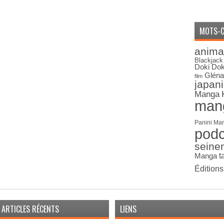
MOTS-C
anima
Blackjack
Doki Dok
Gléna
film
japan
Manga
man
Panini Ma
pod
seine
Manga
t
Édition
ARTICLES RÉCENTS
LIENS