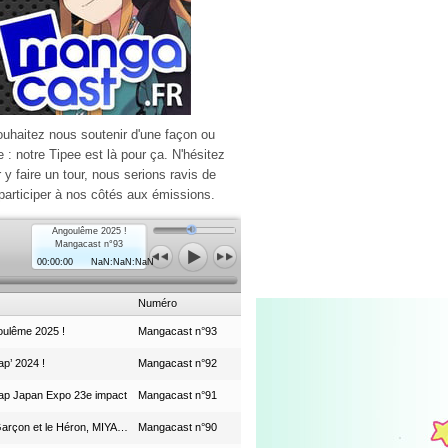
ouhaitez nous soutenir d'une façon ou
e : notre Tipee est là pour ça. N'hésitez
r y faire un tour, nous serions ravis de
participer à nos côtés aux émissions.
Angoulême 2025 !
Mangacast n°93
00:00:00
NaN:NaN:NaN
Numéro
ulême 2025 !
Mangacast n°93
p’ 2024 !
Mangacast n°92
ap Japan Expo 23e impact
Mangacast n°91
Le Garçon et le Héron, MIYAZAKI et le Studio Ghibli
Mangacast n°90