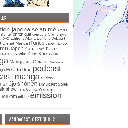
LÉS
tion japonaise
animé
Athras
chronique
Crunchyroll
Blu-ray
concours
i
Editions Akata
Editions Delcourt
DVD
iTunes
t
Japan Expo
Glénat Manga
ime
Japon
Kana
Kazé
Kazé
Ki-oon
Kurokawa
Kobito
Kubo
ga
Mangacast Omake
One Piece
podcast
Pika Édition
nga
cast manga
review
shônen
n
shôjo
simulcast
Soleil
alk-show
Wakanim
Taïfu Comics
émission
s Tonkam
éditeur
MANGACAST, C’EST QUOI ?