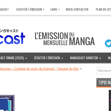
»
»
NGACAST
ECOUTER L’ÉMISSION
LIENS
NOUS CONTACTER
PLAN DU SI
AST OMAKE (2026)
»
ÉCOUTER L’ÉMISSION
»
MANGACAST KAIKOTEN
»
M
erview – L’enfant du mois de Kamiari : l’équipe du film
>
TIPEE 