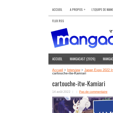
»
ACCUEIL
A PROPOS
L’EQUIPE DE MA
FLUX RSS
ACCUEIL
MANGACAST (2026)
MANGAC
Accueil
>
Interview
>
Japan Expo 2022 Int
cartouche-itw-Kamiari
cartouche-itw-Kamiari
14 août 2022
Pas de commentaire