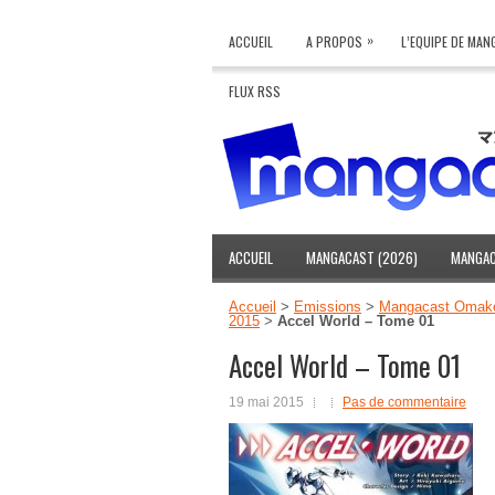
»
ACCUEIL
A PROPOS
L’EQUIPE DE MA
FLUX RSS
ACCUEIL
MANGACAST (2026)
MANGAC
Accueil
>
Emissions
>
Mangacast Omak
2015
>
Accel World – Tome 01
Accel World – Tome 01
19 mai 2015
Pas de commentaire