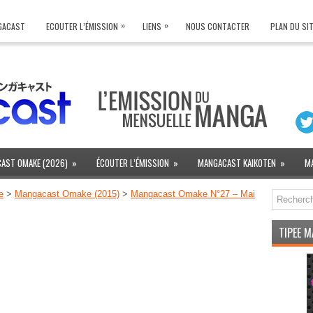
»
»
NGACAST
ECOUTER L’ÉMISSION
LIENS
NOUS CONTACTER
PLAN DU SI
AST OMAKE (2026)
»
ÉCOUTER L’ÉMISSION
»
MANGACAST KAIKOTEN
»
M
e
>
Mangacast Omake (2015)
>
Mangacast Omake N°27 – Mai
TIPEE 