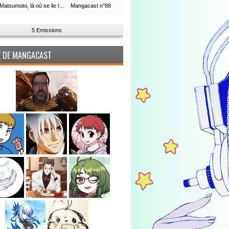
Leiji Matsumoto, là où se lie la boucle du temps
Mangacast n°88
5 Emissions
PE DE MANGACAST