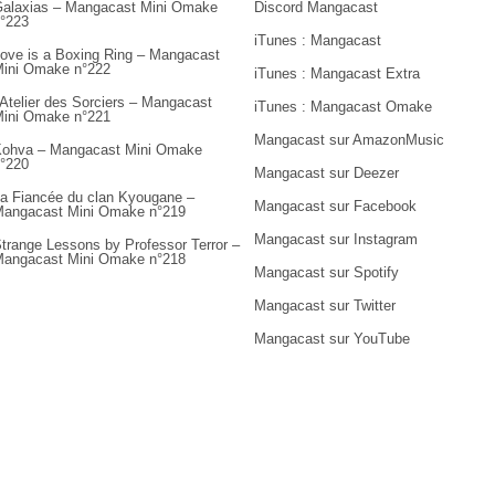
alaxias – Mangacast Mini Omake
Discord Mangacast
°223
iTunes : Mangacast
ove is a Boxing Ring – Mangacast
ini Omake n°222
iTunes : Mangacast Extra
’Atelier des Sorciers – Mangacast
iTunes : Mangacast Omake
ini Omake n°221
Mangacast sur AmazonMusic
ohva – Mangacast Mini Omake
°220
Mangacast sur Deezer
a Fiancée du clan Kyougane –
Mangacast sur Facebook
angacast Mini Omake n°219
Mangacast sur Instagram
trange Lessons by Professor Terror –
angacast Mini Omake n°218
Mangacast sur Spotify
Mangacast sur Twitter
Mangacast sur YouTube