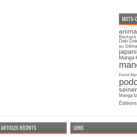
MOTS-C
anima
Blackjack
Doki Dok
Gléna
film
japan
Manga
man
Panini Ma
pod
seine
Manga
t
Édition
ARTICLES RÉCENTS
LIENS