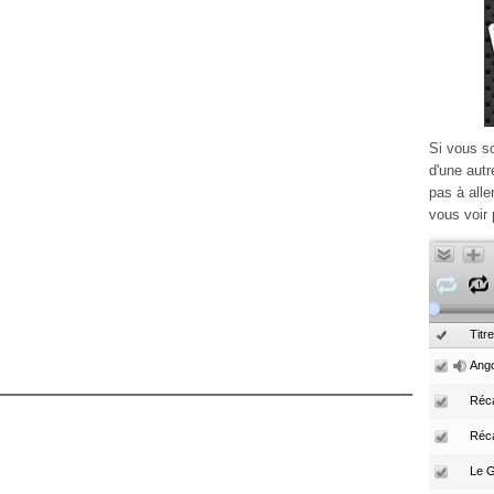
Si vous s
d'une autr
pas à alle
vous voir 
Titre
Ango
Réca
Réc