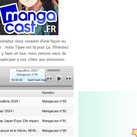
ouhaitez nous soutenir d'une façon ou
e : notre Tipee est là pour ça. N'hésitez
r y faire un tour, nous serions ravis de
participer à nos côtés aux émissions.
Angoulême 2025 !
Mangacast n°93
00:00:00
NaN:NaN:NaN
Numéro
ulême 2025 !
Mangacast n°93
p’ 2024 !
Mangacast n°92
ap Japan Expo 23e impact
Mangacast n°91
Le Garçon et le Héron, MIYAZAKI et le Studio Ghibli
Mangacast n°90