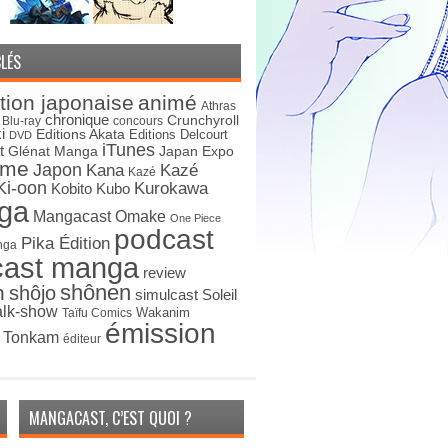
LÉS
tion japonaise
animé
Athras
chronique
Crunchyroll
Blu-ray
concours
i
Editions Akata
Editions Delcourt
DVD
iTunes
t
Japan Expo
Glénat Manga
ime
Japon
Kana
Kazé
Kazé
Ki-oon
Kurokawa
Kobito
Kubo
ga
Mangacast Omake
One Piece
podcast
Pika Édition
nga
cast manga
review
shônen
n
shôjo
simulcast
Soleil
alk-show
Wakanim
Taïfu Comics
émission
s Tonkam
éditeur
MANGACAST, C’EST QUOI ?