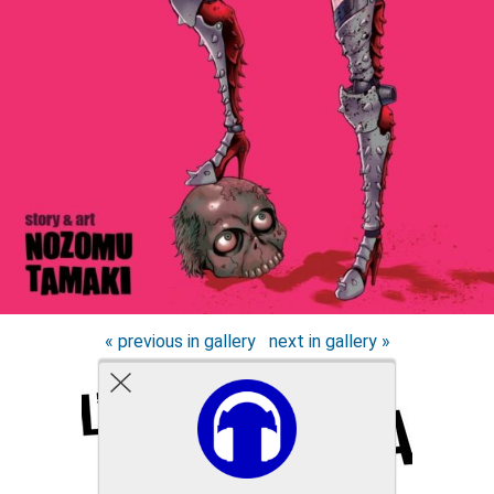
« previous in gallery
next in gallery »