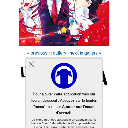
« previous in gallery
next in gallery »