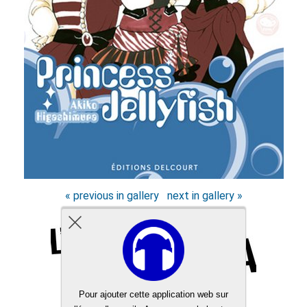
« previous in gallery
next in gallery »