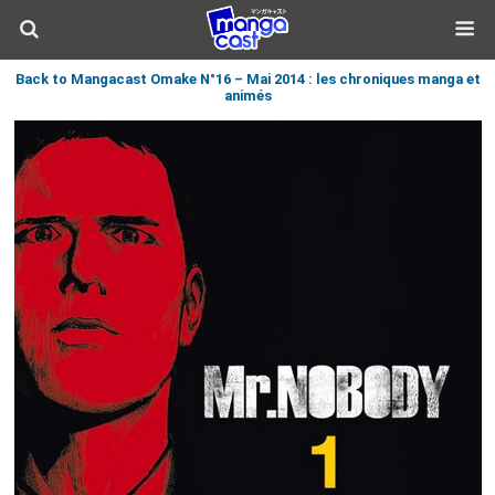
Back to Mangacast Omake N°16 – Mai 2014 : les chroniques manga et
animés