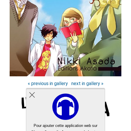
« previous in gallery
next in gallery »