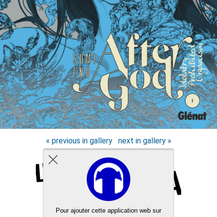
« previous in gallery
next in gallery »