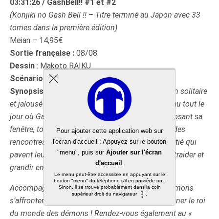
03:31:26 / GashBell!! #1 et #2
(Konjiki no Gash Bell !! – Titre terminé au Japon avec 33
tomes dans la première édition)
Meian – 14,95€
Sortie française :
08/08
Dessin
: Makoto RAIKU
Scénario
: Makoto RAIKU
Synopsis
:
La vie de Kiyomaro, un jeune collégien solitaire
et jalousé pour son intelligence, change du tout au tout le
jour où Gash débarque dans sa chambre en explosant sa
fenêtre, tout nu et transporté par un aigle ! Au fil des
rencontres et des innombrables combats sans pitié qui
pavent leur chemin, nos deux héros devront s’entraider et
grandir ensemble pour faire face à leur destinée !
Accompagnés de leur partenaire humain, 100 démons
s’affrontent dans une lutte sans merci pour désigner le roi
du monde des démons ! Rendez-vous également au «