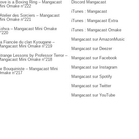
ove is a Boxing Ring – Mangacast
Discord Mangacast
ini Omake n°222
iTunes : Mangacast
’Atelier des Sorciers – Mangacast
ini Omake n°221
iTunes : Mangacast Extra
ohva – Mangacast Mini Omake
iTunes : Mangacast Omake
°220
Mangacast sur AmazonMusic
a Fiancée du clan Kyougane –
angacast Mini Omake n°219
Mangacast sur Deezer
trange Lessons by Professor Terror –
Mangacast sur Facebook
angacast Mini Omake n°218
Mangacast sur Instagram
e Bouquiniste – Mangacast Mini
Omake n°217
Mangacast sur Spotify
Mangacast sur Twitter
Mangacast sur YouTube