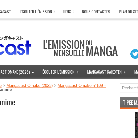
»
»
NGACAST
ECOUTER L’ÉMISSION
LIENS
NOUS CONTACTER
PLAN DU SI
AST OMAKE (2026)
»
ÉCOUTER L’ÉMISSION
»
MANGACAST KAIKOTEN
»
M
e
>
Mangacast Omake (2023)
>
Mangacast Omake n°109 –
_anime
anime
TIPEE 