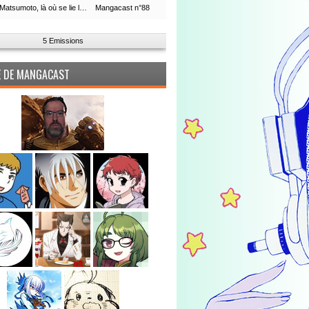
Leiji Matsumoto, là où se lie la boucle du temps
Mangacast n°88
5 Emissions
PE DE MANGACAST