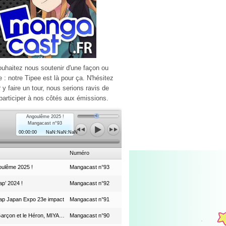
ouhaitez nous soutenir d'une façon ou
e : notre Tipee est là pour ça. N'hésitez
r y faire un tour, nous serions ravis de
participer à nos côtés aux émissions.
Angoulême 2025 !
Mangacast n°93
00:00:00
NaN:NaN:NaN
Numéro
ulême 2025 !
Mangacast n°93
p’ 2024 !
Mangacast n°92
ap Japan Expo 23e impact
Mangacast n°91
Le Garçon et le Héron, MIYAZAKI et le Studio Ghibli
Mangacast n°90