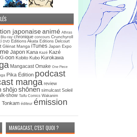
LÉS
tion japonaise
animé
Athras
chronique
Crunchyroll
Blu-ray
concours
i
Editions Akata
Editions Delcourt
DVD
iTunes
t
Japan Expo
Glénat Manga
ime
Japon
Kana
Kazé
Kazé
Ki-oon
Kurokawa
Kobito
Kubo
ga
Mangacast Omake
One Piece
podcast
Pika Édition
nga
cast manga
review
shônen
n
shôjo
simulcast
Soleil
alk-show
Wakanim
Taïfu Comics
émission
s Tonkam
éditeur
MANGACAST, C’EST QUOI ?