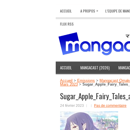
»
ACCUEIL
A PROPOS
L’EQUIPE DE MA
FLUX RSS
ACCUEIL
MANGACAST (2026)
MANGAC
Accueil
>
Emissions
>
Mangacast Omak
Mars 2023
>
Sugar_Apple_Fairy_Tales
Sugar_Apple_Fairy_Tales_
24 février 2023
Pas de commentaire