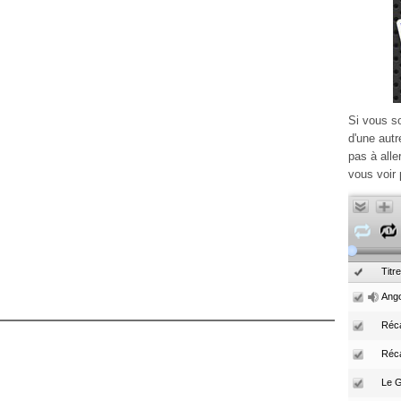
Si vous s
d'une autr
pas à alle
vous voir 
Titre
Ango
Réca
Réc