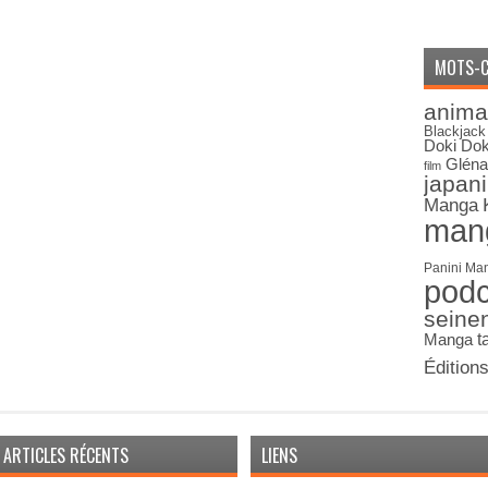
MOTS-C
anima
Blackjack
Doki Dok
Gléna
film
japan
Manga
man
Panini Ma
pod
seine
Manga
t
Édition
ARTICLES RÉCENTS
LIENS