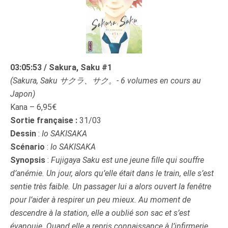
03:05:53 / Sakura, Saku #1
(Sakura, Saku サクラ、サク。- 6 volumes en cours au
Japon)
Kana – 6,95€
Sortie française :
31/03
Dessin
:
Io SAKISAKA
Scénario
:
Io SAKISAKA
Synopsis
:
Fujigaya Saku est une jeune fille qui souffre
d’anémie. Un jour, alors qu’elle était dans le train, elle s’est
sentie très faible. Un passager lui a alors ouvert la fenêtre
pour l’aider à respirer un peu mieux. Au moment de
descendre à la station, elle a oublié son sac et s’est
évanouie. Quand elle a repris connaissance à l’infirmerie