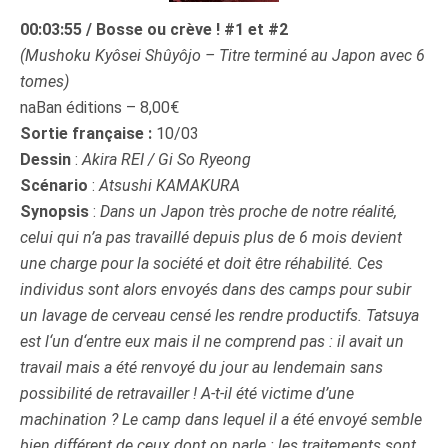
00:03:55 / Bosse ou crève ! #1 et #2
(Mushoku Kyôsei Shûyôjo – Titre terminé au Japon avec 6
tomes)
naBan éditions – 8,00€
Sortie française :
10/03
Dessin
:
Akira REI / Gi So Ryeong
Scénario
:
Atsushi KAMAKURA
Synopsis
:
Dans un Japon très proche de notre réalité,
celui qui n’a pas travaillé depuis plus de 6 mois devient
une charge pour la société et doit être réhabilité. Ces
individus sont alors envoyés dans des camps pour subir
un lavage de cerveau censé les rendre productifs. Tatsuya
est l‘un d‘entre eux mais il ne comprend pas : il avait un
travail mais a été renvoyé du jour au lendemain sans
possibilité de retravailler ! A-t-il été victime d’une
machination ? Le camp dans lequel il a été envoyé semble
bien différent de ceux dont on parle : les traitements sont