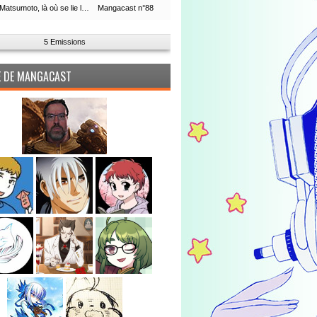
Leiji Matsumoto, là où se lie la boucle du temps
Mangacast n°88
5 Emissions
PE DE MANGACAST