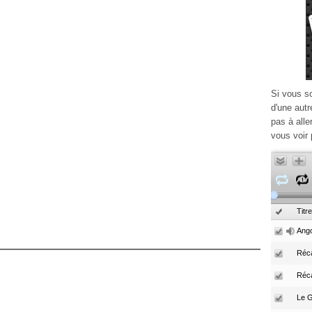
Si vous s
d'une autr
pas à alle
vous voir 
Titre
Ango
Réca
Réc