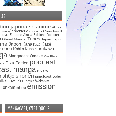
LÉS
tion japonaise
animé
Athras
chronique
Crunchyroll
Blu-ray
concours
i
Editions Akata
Editions Delcourt
DVD
iTunes
t
Japan Expo
Glénat Manga
ime
Japon
Kana
Kazé
Kazé
Ki-oon
Kurokawa
Kobito
Kubo
ga
Mangacast Omake
One Piece
podcast
Pika Édition
nga
cast manga
review
shônen
n
shôjo
simulcast
Soleil
alk-show
Wakanim
Taïfu Comics
émission
s Tonkam
éditeur
MANGACAST, C’EST QUOI ?