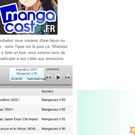
ouhaitez nous soutenir d'une façon ou
e : notre Tipee est là pour ça. N'hésitez
r y faire un tour, nous serions ravis de
participer à nos côtés aux émissions.
Angoulême 2025 !
Mangacast n°93
00:00:00
NaN:NaN:NaN
Numéro
ulême 2025 !
Mangacast n°93
p’ 2024 !
Mangacast n°92
ap Japan Expo 23e impact
Mangacast n°91
Le Garçon et le Héron, MIYAZAKI et le Studio Ghibli
Mangacast n°90