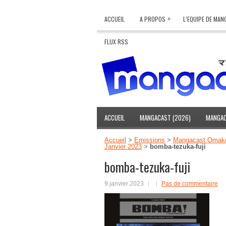
»
ACCUEIL
A PROPOS
L’EQUIPE DE MA
FLUX RSS
ACCUEIL
MANGACAST (2026)
MANGAC
Accueil
>
Emissions
>
Mangacast Omak
Janvier 2023
>
bomba-tezuka-fuji
bomba-tezuka-fuji
9 janvier 2023
Pas de commentaire