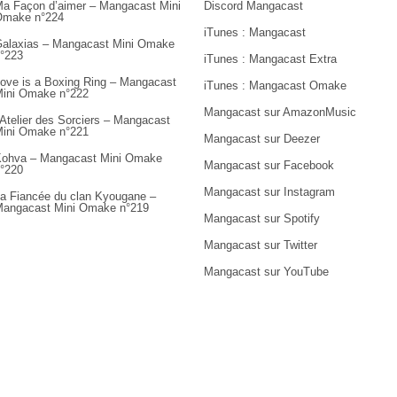
a Façon d’aimer – Mangacast Mini
Discord Mangacast
Omake n°224
iTunes : Mangacast
alaxias – Mangacast Mini Omake
°223
iTunes : Mangacast Extra
ove is a Boxing Ring – Mangacast
iTunes : Mangacast Omake
ini Omake n°222
Mangacast sur AmazonMusic
’Atelier des Sorciers – Mangacast
ini Omake n°221
Mangacast sur Deezer
ohva – Mangacast Mini Omake
Mangacast sur Facebook
°220
Mangacast sur Instagram
a Fiancée du clan Kyougane –
angacast Mini Omake n°219
Mangacast sur Spotify
Mangacast sur Twitter
Mangacast sur YouTube