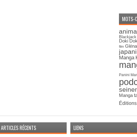
MOTS-C
anima
Blackjack
Doki Dok
Gléna
film
japan
Manga
man
Panini Ma
pod
seine
Manga
t
Édition
ARTICLES RÉCENTS
LIENS