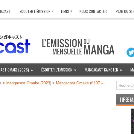
»
»
NGACAST
ECOUTER L’ÉMISSION
LIENS
NOUS CONTACTER
PLAN DU SI
AST OMAKE (2026)
»
ÉCOUTER L’ÉMISSION
»
MANGACAST KAIKOTEN
»
M
e
>
Mangacast Omake (2023)
>
Mangacast Omake n°107 –
TIPEE 