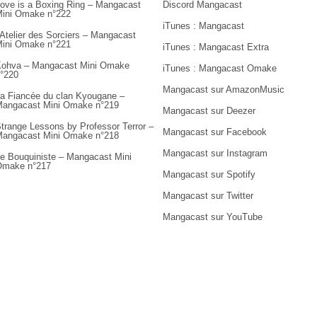
ove is a Boxing Ring – Mangacast
Discord Mangacast
ini Omake n°222
iTunes : Mangacast
’Atelier des Sorciers – Mangacast
ini Omake n°221
iTunes : Mangacast Extra
ohva – Mangacast Mini Omake
iTunes : Mangacast Omake
°220
Mangacast sur AmazonMusic
a Fiancée du clan Kyougane –
angacast Mini Omake n°219
Mangacast sur Deezer
trange Lessons by Professor Terror –
Mangacast sur Facebook
angacast Mini Omake n°218
Mangacast sur Instagram
e Bouquiniste – Mangacast Mini
Omake n°217
Mangacast sur Spotify
Mangacast sur Twitter
Mangacast sur YouTube