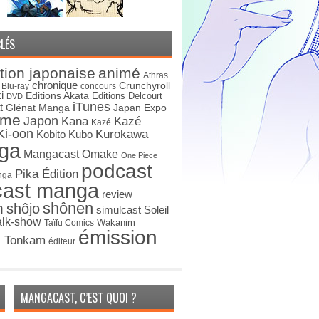
LÉS
tion japonaise
animé
Athras
chronique
Crunchyroll
Blu-ray
concours
i
Editions Akata
Editions Delcourt
DVD
iTunes
t
Japan Expo
Glénat Manga
ime
Japon
Kana
Kazé
Kazé
Ki-oon
Kurokawa
Kobito
Kubo
ga
Mangacast Omake
One Piece
podcast
Pika Édition
nga
cast manga
review
shônen
n
shôjo
simulcast
Soleil
alk-show
Wakanim
Taïfu Comics
émission
s Tonkam
éditeur
MANGACAST, C’EST QUOI ?