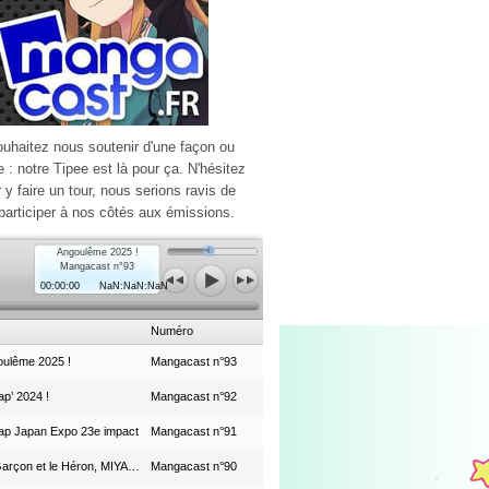
ouhaitez nous soutenir d'une façon ou
e : notre Tipee est là pour ça. N'hésitez
r y faire un tour, nous serions ravis de
participer à nos côtés aux émissions.
Angoulême 2025 !
Mangacast n°93
00:00:00
NaN:NaN:NaN
Numéro
ulême 2025 !
Mangacast n°93
p’ 2024 !
Mangacast n°92
ap Japan Expo 23e impact
Mangacast n°91
Le Garçon et le Héron, MIYAZAKI et le Studio Ghibli
Mangacast n°90