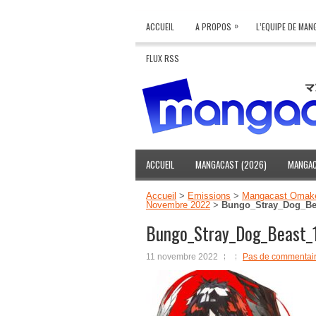
»
ACCUEIL
A PROPOS
L’EQUIPE DE MA
FLUX RSS
ACCUEIL
MANGACAST (2026)
MANGAC
Accueil
>
Emissions
>
Mangacast Omak
Novembre 2022
>
Bungo_Stray_Dog_Be
Bungo_Stray_Dog_Beast_
11 novembre 2022
Pas de commentai