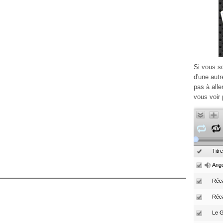
Si vous s
d'une autr
pas à alle
vous voir 
Titre
Ango
Réca
Réc