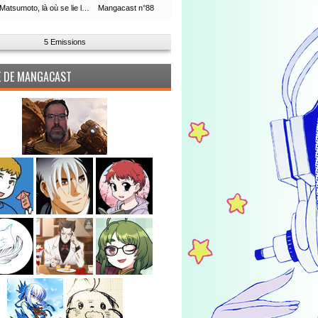
Leiji Matsumoto, là où se lie la boucle du temps
Mangacast n°88
5 Emissions
PE DE MANGACAST