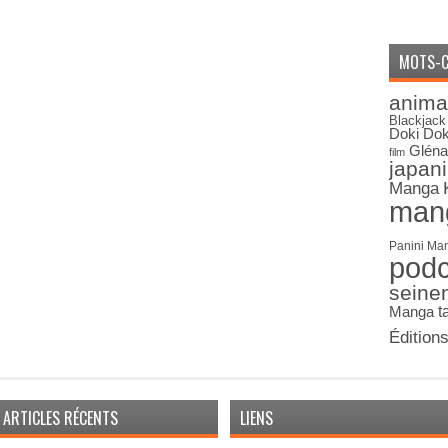
MOTS-C
anima
Blackjack
Doki Dok
Gléna
film
japan
Manga
man
Panini Ma
pod
seine
Manga
t
Édition
ARTICLES RÉCENTS
LIENS