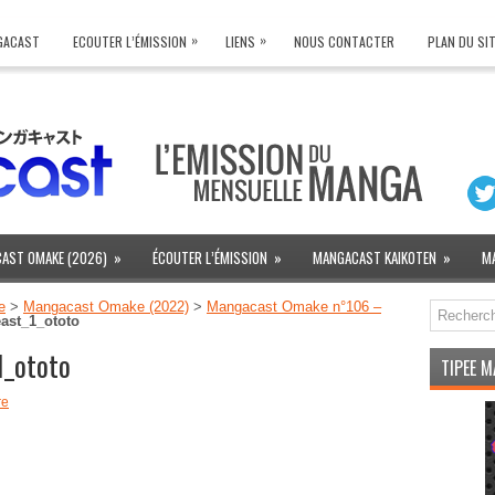
»
»
NGACAST
ECOUTER L’ÉMISSION
LIENS
NOUS CONTACTER
PLAN DU SI
AST OMAKE (2026)
»
ÉCOUTER L’ÉMISSION
»
MANGACAST KAIKOTEN
»
M
e
>
Mangacast Omake (2022)
>
Mangacast Omake n°106 –
ast_1_ototo
1_ototo
TIPEE 
re