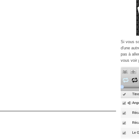
Si vous s
d'une autr
pas à alle
vous voir 
Titre
Ango
Réca
Réc