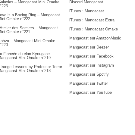
alaxias – Mangacast Mini Omake
Discord Mangacast
°223
iTunes : Mangacast
ove is a Boxing Ring – Mangacast
ini Omake n°222
iTunes : Mangacast Extra
’Atelier des Sorciers – Mangacast
iTunes : Mangacast Omake
ini Omake n°221
Mangacast sur AmazonMusic
ohva – Mangacast Mini Omake
°220
Mangacast sur Deezer
a Fiancée du clan Kyougane –
Mangacast sur Facebook
angacast Mini Omake n°219
Mangacast sur Instagram
trange Lessons by Professor Terror –
angacast Mini Omake n°218
Mangacast sur Spotify
Mangacast sur Twitter
Mangacast sur YouTube