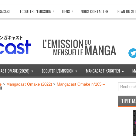
»
»
NGACAST
ECOUTER L’ÉMISSION
LIENS
NOUS CONTACTER
PLAN DU SI
AST OMAKE (2026)
»
ÉCOUTER L’ÉMISSION
»
MANGACAST KAIKOTEN
»
M
e
>
Mangacast Omake (2022)
>
Mangacast Omake n°105 –
l
TIPEE 