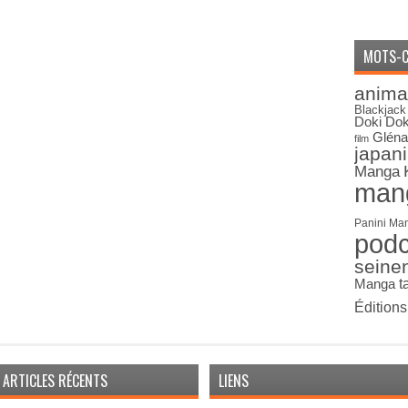
MOTS-C
anima
Blackjack
Doki Dok
Gléna
film
japan
Manga
man
Panini Ma
pod
seine
Manga
t
Édition
ARTICLES RÉCENTS
LIENS