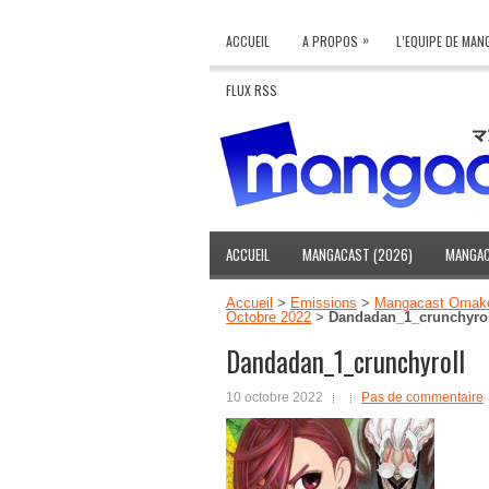
»
ACCUEIL
A PROPOS
L’EQUIPE DE MA
FLUX RSS
ACCUEIL
MANGACAST (2026)
MANGAC
Accueil
>
Emissions
>
Mangacast Omak
Octobre 2022
>
Dandadan_1_crunchyrol
Dandadan_1_crunchyroll
10 octobre 2022
Pas de commentaire