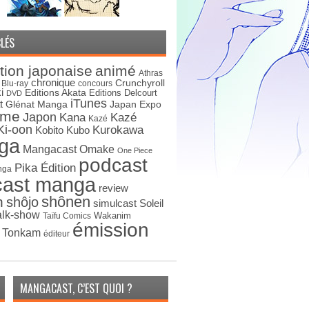
LÉS
tion japonaise
animé
Athras
chronique
Crunchyroll
Blu-ray
concours
i
Editions Akata
Editions Delcourt
DVD
iTunes
t
Japan Expo
Glénat Manga
ime
Japon
Kana
Kazé
Kazé
Ki-oon
Kurokawa
Kobito
Kubo
ga
Mangacast Omake
One Piece
podcast
Pika Édition
nga
cast manga
review
shônen
n
shôjo
simulcast
Soleil
alk-show
Wakanim
Taïfu Comics
émission
s Tonkam
éditeur
MANGACAST, C’EST QUOI ?