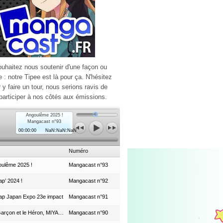
ouhaitez nous soutenir d'une façon ou
e : notre Tipee est là pour ça. N'hésitez
r y faire un tour, nous serions ravis de
participer à nos côtés aux émissions.
Angoulême 2025 !
Mangacast n°93
00:00:00
NaN:NaN:NaN
Numéro
ulême 2025 !
Mangacast n°93
p’ 2024 !
Mangacast n°92
ap Japan Expo 23e impact
Mangacast n°91
Le Garçon et le Héron, MIYAZAKI et le Studio Ghibli
Mangacast n°90