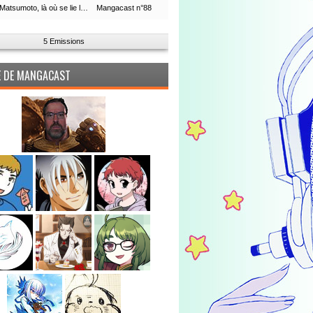
Leiji Matsumoto, là où se lie la boucle du temps
Mangacast n°88
5 Emissions
PE DE MANGACAST