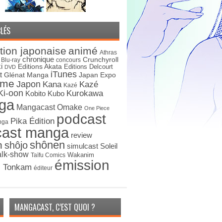
LÉS
tion japonaise
animé
Athras
chronique
Crunchyroll
Blu-ray
concours
i
Editions Akata
Editions Delcourt
DVD
iTunes
t
Japan Expo
Glénat Manga
ime
Japon
Kana
Kazé
Kazé
Ki-oon
Kurokawa
Kobito
Kubo
ga
Mangacast Omake
One Piece
podcast
Pika Édition
nga
cast manga
review
shônen
n
shôjo
simulcast
Soleil
alk-show
Wakanim
Taïfu Comics
émission
s Tonkam
éditeur
MANGACAST, C’EST QUOI ?