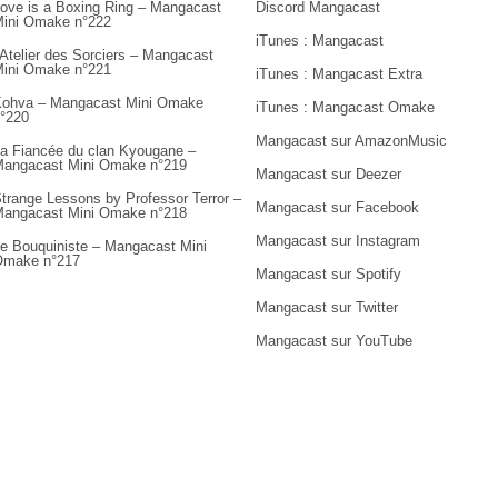
ove is a Boxing Ring – Mangacast
Discord Mangacast
ini Omake n°222
iTunes : Mangacast
’Atelier des Sorciers – Mangacast
ini Omake n°221
iTunes : Mangacast Extra
ohva – Mangacast Mini Omake
iTunes : Mangacast Omake
°220
Mangacast sur AmazonMusic
a Fiancée du clan Kyougane –
angacast Mini Omake n°219
Mangacast sur Deezer
trange Lessons by Professor Terror –
Mangacast sur Facebook
angacast Mini Omake n°218
Mangacast sur Instagram
e Bouquiniste – Mangacast Mini
Omake n°217
Mangacast sur Spotify
Mangacast sur Twitter
Mangacast sur YouTube