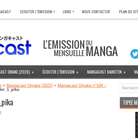
»
»
NGACAST
ECOUTER L’ÉMISSION
LIENS
NOUS CONTACTER
PLAN DU SI
AST OMAKE (2026)
»
ÉCOUTER L’ÉMISSION
»
MANGACAST KAIKOTEN
»
M
e
>
Mangacast Omake (2022)
>
Mangacast Omake n°104 –
ter_1_pika
_pika
TIPEE 
e