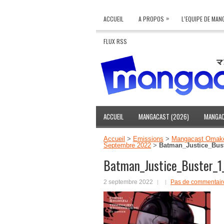
»
ACCUEIL
A PROPOS
L’EQUIPE DE MA
FLUX RSS
ACCUEIL
MANGACAST (2026)
MANGAC
Accueil
>
Emissions
>
Mangacast Omak
Septembre 2022
>
Batman_Justice_Bus
Batman_Justice_Buster_1
2 septembre 2022
Pas de commentair