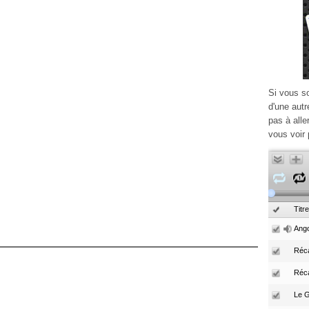
Si vous s
d'une autr
pas à alle
vous voir 
Titre
Ango
Réca
Réc