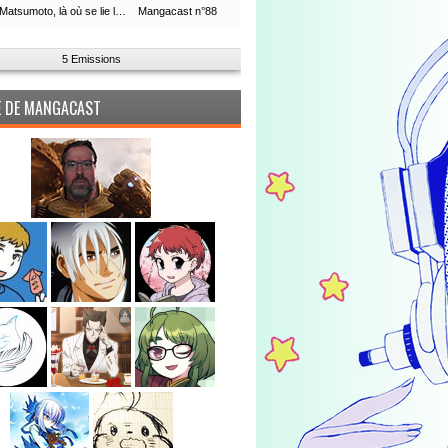
Leiji Matsumoto, là où se lie la boucle du temps
Mangacast n°88
5 Emissions
PE DE MANGACAST