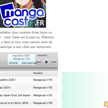
ouhaitez nous soutenir d'une façon ou
e : notre Tipee est là pour ça. N'hésitez
r y faire un tour, nous serions ravis de
participer à nos côtés aux émissions.
Angoulême 2025 !
Mangacast n°93
00:00:00
NaN:NaN:NaN
Numéro
ulême 2025 !
Mangacast n°93
p’ 2024 !
Mangacast n°92
ap Japan Expo 23e impact
Mangacast n°91
Le Garçon et le Héron, MIYAZAKI et le Studio Ghibli
Mangacast n°90