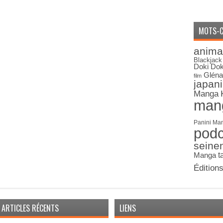
MOTS-C
anima
Blackjack
Doki Dok
Gléna
film
japan
Manga
man
Panini Ma
pod
seine
Manga
t
Édition
ARTICLES RÉCENTS
LIENS