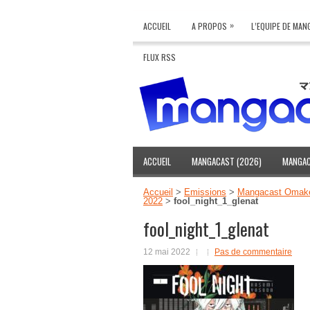
»
ACCUEIL
A PROPOS
L’EQUIPE DE MA
FLUX RSS
ACCUEIL
MANGACAST (2026)
MANGAC
Accueil
>
Emissions
>
Mangacast Omak
2022
>
fool_night_1_glenat
fool_night_1_glenat
12 mai 2022
Pas de commentaire