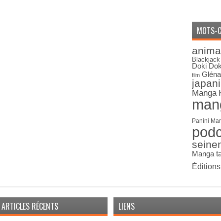
MOTS-C
anima
Blackjack
Doki Dok
Gléna
film
japan
Manga
man
Panini Ma
pod
seine
Manga
t
Édition
ARTICLES RÉCENTS
LIENS