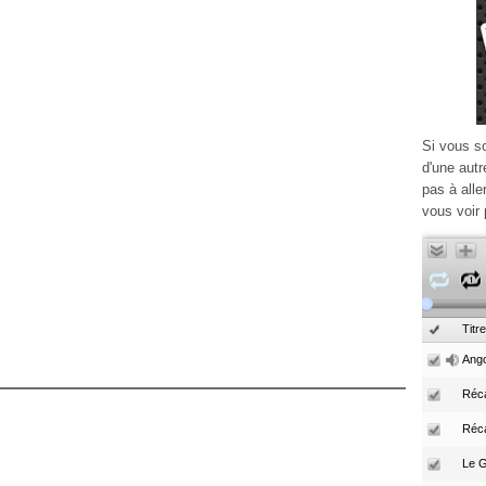
Si vous s
d'une autr
pas à alle
vous voir 
Titre
Ango
Réca
Réc