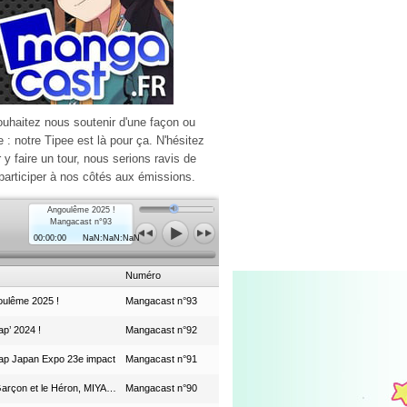
ouhaitez nous soutenir d'une façon ou
e : notre Tipee est là pour ça. N'hésitez
r y faire un tour, nous serions ravis de
participer à nos côtés aux émissions.
Angoulême 2025 !
Mangacast n°93
00:00:00
NaN:NaN:NaN
Numéro
ulême 2025 !
Mangacast n°93
p’ 2024 !
Mangacast n°92
ap Japan Expo 23e impact
Mangacast n°91
Le Garçon et le Héron, MIYAZAKI et le Studio Ghibli
Mangacast n°90