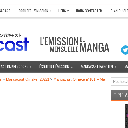
»
»
NGACAST
ECOUTER L’ÉMISSION
LIENS
NOUS CONTACTER
PLAN DU SI
AST OMAKE (2026)
»
ÉCOUTER L’ÉMISSION
»
MANGACAST KAIKOTEN
»
M
e
>
Mangacast Omake (2022)
>
Mangacast Omake n°101 – Mai
TIPEE 