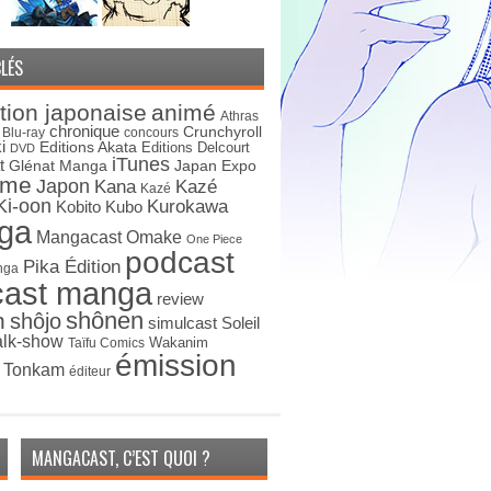
LÉS
tion japonaise
animé
Athras
chronique
Crunchyroll
Blu-ray
concours
i
Editions Akata
Editions Delcourt
DVD
iTunes
t
Japan Expo
Glénat Manga
ime
Japon
Kana
Kazé
Kazé
Ki-oon
Kurokawa
Kobito
Kubo
ga
Mangacast Omake
One Piece
podcast
Pika Édition
nga
cast manga
review
shônen
n
shôjo
simulcast
Soleil
alk-show
Wakanim
Taïfu Comics
émission
s Tonkam
éditeur
MANGACAST, C’EST QUOI ?