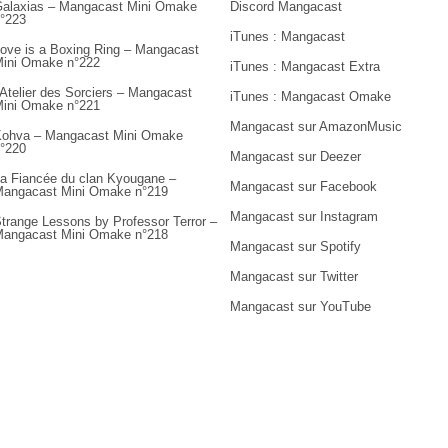
alaxias – Mangacast Mini Omake
Discord Mangacast
°223
iTunes : Mangacast
ove is a Boxing Ring – Mangacast
ini Omake n°222
iTunes : Mangacast Extra
’Atelier des Sorciers – Mangacast
iTunes : Mangacast Omake
ini Omake n°221
Mangacast sur AmazonMusic
ohva – Mangacast Mini Omake
°220
Mangacast sur Deezer
a Fiancée du clan Kyougane –
Mangacast sur Facebook
angacast Mini Omake n°219
Mangacast sur Instagram
trange Lessons by Professor Terror –
angacast Mini Omake n°218
Mangacast sur Spotify
Mangacast sur Twitter
Mangacast sur YouTube