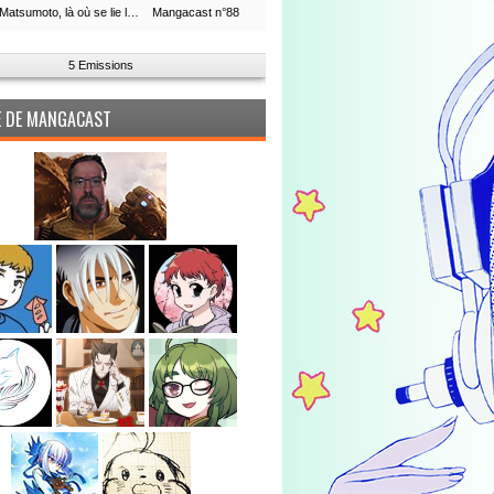
Leiji Matsumoto, là où se lie la boucle du temps
Mangacast n°88
5 Emissions
PE DE MANGACAST