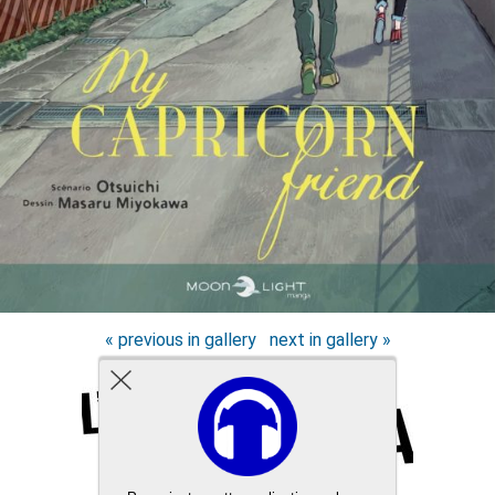
« previous in gallery
next in gallery »