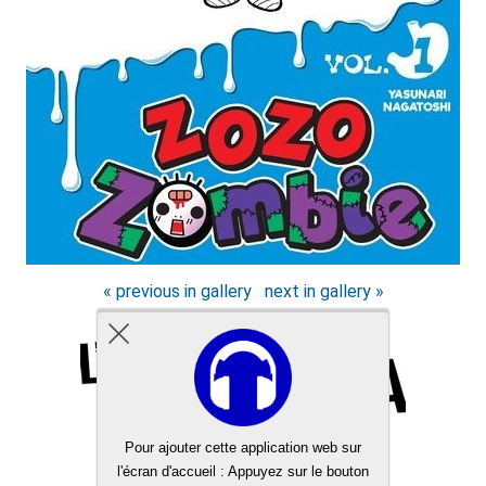
« previous in gallery
next in gallery »