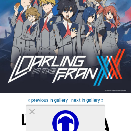
« previous in gallery
next in gallery »