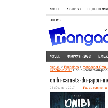
»
ACCUEIL
A PROPOS
L’EQUIPE DE MA
FLUX RSS
ACCUEIL
MANGACAST (2026)
MANGAC
Accueil
>
Emissions
>
Mangacast Omak
Décembre 2017
>
onibi-carnets-du-japo
onibi-carnets-du-japon-i
13 décembre 2017
Pas de commentai