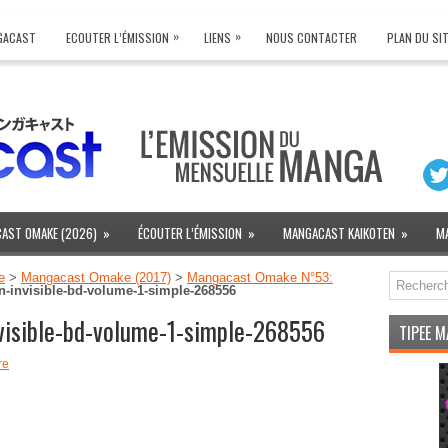
»
»
NGACAST
ECOUTER L’ÉMISSION
LIENS
NOUS CONTACTER
PLAN DU SI
AST OMAKE (2026)
»
ÉCOUTER L’ÉMISSION
»
MANGACAST KAIKOTEN
»
M
e
>
Mangacast Omake (2017)
>
Mangacast Omake N°53:
n-invisible-bd-volume-1-simple-268556
nvisible-bd-volume-1-simple-268556
TIPEE 
re