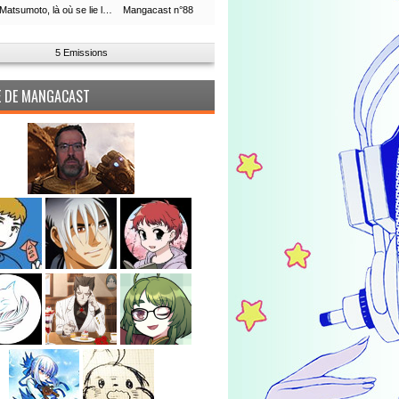
Leiji Matsumoto, là où se lie la boucle du temps
Mangacast n°88
5 Emissions
PE DE MANGACAST