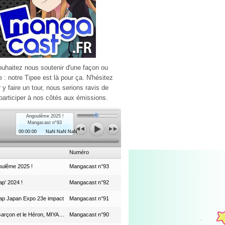
ouhaitez nous soutenir d'une façon ou
e : notre Tipee est là pour ça. N'hésitez
r y faire un tour, nous serions ravis de
participer à nos côtés aux émissions.
Angoulême 2025 !
Mangacast n°93
00:00:00
NaN:NaN:NaN
Numéro
ulême 2025 !
Mangacast n°93
p’ 2024 !
Mangacast n°92
ap Japan Expo 23e impact
Mangacast n°91
Le Garçon et le Héron, MIYAZAKI et le Studio Ghibli
Mangacast n°90