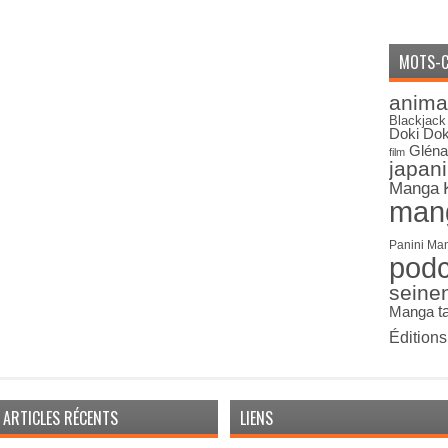
MOTS-C
anima
Blackjack
Doki Dok
Gléna
film
japan
Manga
man
Panini Ma
pod
seine
Manga
t
Édition
ARTICLES RÉCENTS
LIENS