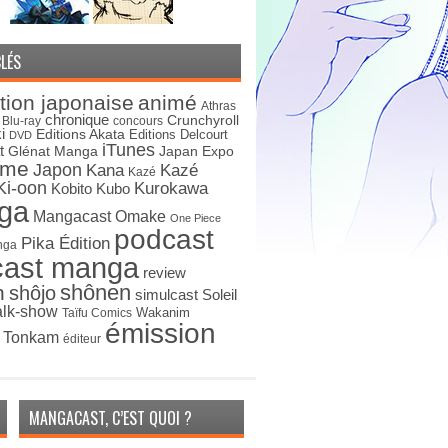
LÉS
tion japonaise
animé
Athras
chronique
Crunchyroll
Blu-ray
concours
i
Editions Akata
Editions Delcourt
DVD
iTunes
t
Japan Expo
Glénat Manga
ime
Japon
Kana
Kazé
Kazé
Ki-oon
Kurokawa
Kobito
Kubo
ga
Mangacast Omake
One Piece
podcast
Pika Édition
nga
cast manga
review
shônen
n
shôjo
simulcast
Soleil
alk-show
Wakanim
Taïfu Comics
émission
s Tonkam
éditeur
MANGACAST, C’EST QUOI ?