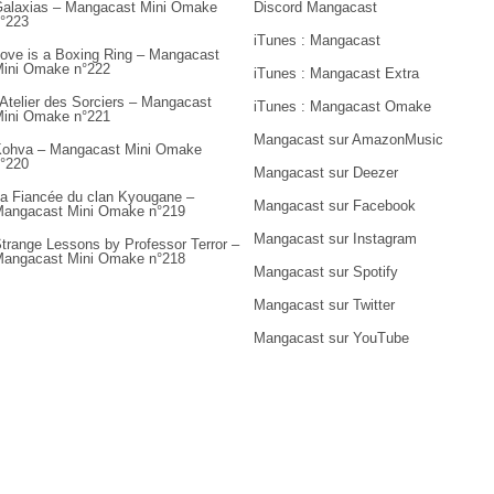
alaxias – Mangacast Mini Omake
Discord Mangacast
°223
iTunes : Mangacast
ove is a Boxing Ring – Mangacast
ini Omake n°222
iTunes : Mangacast Extra
’Atelier des Sorciers – Mangacast
iTunes : Mangacast Omake
ini Omake n°221
Mangacast sur AmazonMusic
ohva – Mangacast Mini Omake
°220
Mangacast sur Deezer
a Fiancée du clan Kyougane –
Mangacast sur Facebook
angacast Mini Omake n°219
Mangacast sur Instagram
trange Lessons by Professor Terror –
angacast Mini Omake n°218
Mangacast sur Spotify
Mangacast sur Twitter
Mangacast sur YouTube