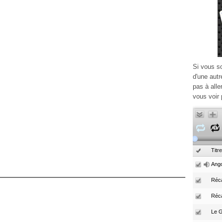
Si vous s
d'une autr
pas à alle
vous voir 
Titre
Ango
Réca
Réc