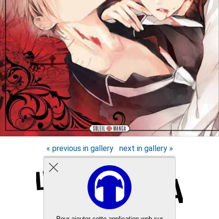
« previous in gallery
next in gallery »