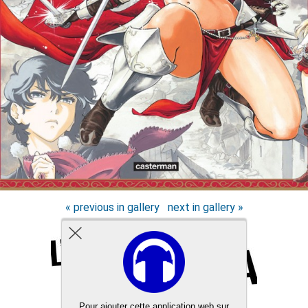
« previous in gallery
next in gallery »