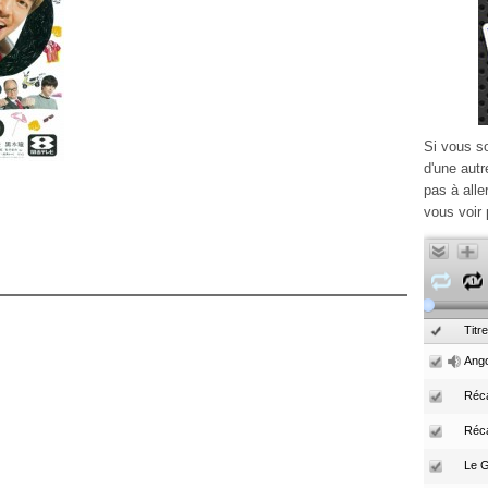
Si vous s
d'une autr
pas à alle
vous voir 
Titre
Ango
Réca
Réc