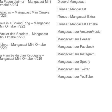
a Façon d’aimer – Mangacast Mini
Discord Mangacast
Omake n°224
iTunes : Mangacast
alaxias – Mangacast Mini Omake
°223
iTunes : Mangacast Extra
ove is a Boxing Ring – Mangacast
iTunes : Mangacast Omake
ini Omake n°222
Mangacast sur AmazonMusic
’Atelier des Sorciers – Mangacast
ini Omake n°221
Mangacast sur Deezer
ohva – Mangacast Mini Omake
Mangacast sur Facebook
°220
Mangacast sur Instagram
a Fiancée du clan Kyougane –
angacast Mini Omake n°219
Mangacast sur Spotify
Mangacast sur Twitter
Mangacast sur YouTube