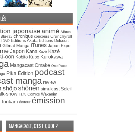
LÉS
tion japonaise
animé
Athras
chronique
Crunchyroll
Blu-ray
concours
i
Editions Akata
Editions Delcourt
DVD
iTunes
t
Japan Expo
Glénat Manga
ime
Japon
Kana
Kazé
Kazé
Ki-oon
Kurokawa
Kobito
Kubo
ga
Mangacast Omake
One Piece
podcast
Pika Édition
nga
cast manga
review
shônen
n
shôjo
simulcast
Soleil
alk-show
Wakanim
Taïfu Comics
émission
s Tonkam
éditeur
MANGACAST, C’EST QUOI ?