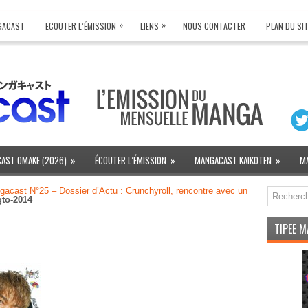
»
»
NGACAST
ECOUTER L’ÉMISSION
LIENS
NOUS CONTACTER
PLAN DU SI
AST OMAKE (2026)
»
ÉCOUTER L’ÉMISSION
»
MANGACAST KAIKOTEN
»
M
acast N°25 – Dossier d’Actu : Crunchyroll, rencontre avec un
gto-2014
TIPEE 