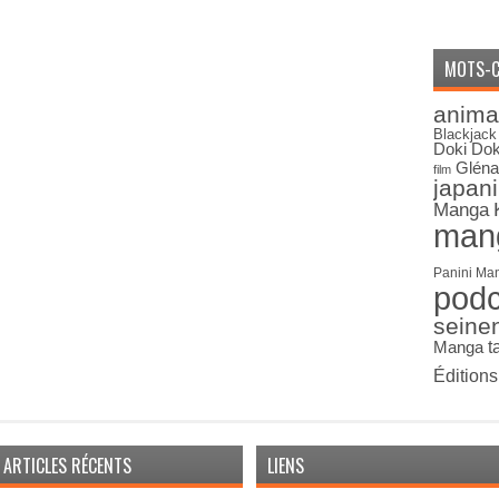
MOTS-C
anima
Blackjack
Doki Dok
Gléna
film
japan
Manga
man
Panini Ma
pod
seine
Manga
t
Édition
ARTICLES RÉCENTS
LIENS