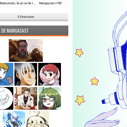
Leiji Matsumoto, là où se lie la boucle du temps
Mangacast n°88
5 Emissions
PE DE MANGACAST