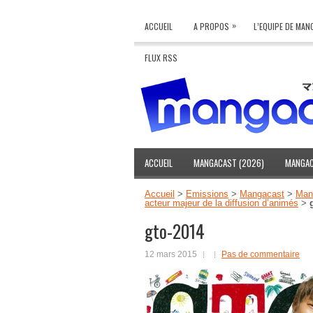
»
ACCUEIL
A PROPOS
L’EQUIPE DE MA
FLUX RSS
ACCUEIL
MANGACAST (2026)
MANGAC
Accueil
>
Emissions
>
Mangacast
>
Mang
acteur majeur de la diffusion d’animés
>
gto-2014
12 mars 2015
Pas de commentaire