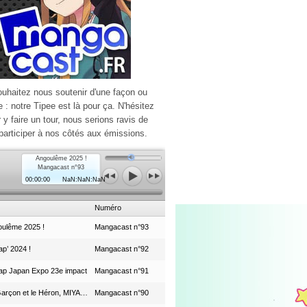
ouhaitez nous soutenir d'une façon ou
e : notre Tipee est là pour ça. N'hésitez
r y faire un tour, nous serions ravis de
participer à nos côtés aux émissions.
Angoulême 2025 !
Mangacast n°93
00:00:00
NaN:NaN:NaN
Numéro
ulême 2025 !
Mangacast n°93
p’ 2024 !
Mangacast n°92
ap Japan Expo 23e impact
Mangacast n°91
Le Garçon et le Héron, MIYAZAKI et le Studio Ghibli
Mangacast n°90