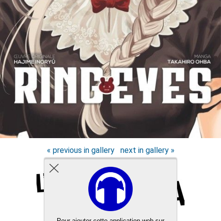
« previous in gallery
next in gallery »