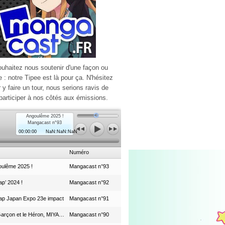
ouhaitez nous soutenir d'une façon ou
e : notre Tipee est là pour ça. N'hésitez
r y faire un tour, nous serions ravis de
participer à nos côtés aux émissions.
Angoulême 2025 !
Mangacast n°93
00:00:00
NaN:NaN:NaN
Numéro
ulême 2025 !
Mangacast n°93
p’ 2024 !
Mangacast n°92
ap Japan Expo 23e impact
Mangacast n°91
Le Garçon et le Héron, MIYAZAKI et le Studio Ghibli
Mangacast n°90