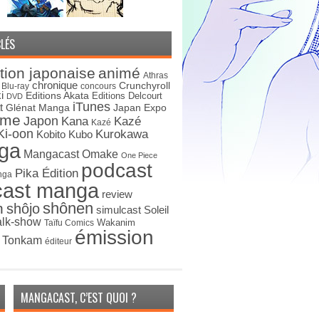
LÉS
tion japonaise
animé
Athras
chronique
Crunchyroll
Blu-ray
concours
i
Editions Akata
Editions Delcourt
DVD
iTunes
t
Japan Expo
Glénat Manga
ime
Japon
Kana
Kazé
Kazé
Ki-oon
Kurokawa
Kobito
Kubo
ga
Mangacast Omake
One Piece
podcast
Pika Édition
nga
cast manga
review
shônen
n
shôjo
simulcast
Soleil
alk-show
Wakanim
Taïfu Comics
émission
s Tonkam
éditeur
MANGACAST, C’EST QUOI ?