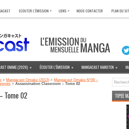
»
»
NGACAST
ECOUTER L’ÉMISSION
LIENS
NOUS CONTACTER
PLAN DU SI
AST OMAKE (2026)
»
ÉCOUTER L’ÉMISSION
»
MANGACAST KAIKOTEN
»
M
e
>
Mangacast Omake (2013)
>
Mangacast Omake N°09 –
animés
>
Assassination Classroom – Tome 02
 – Tome 02
TIPEE 