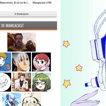
Leiji Matsumoto, là où se lie la boucle du temps
Mangacast n°88
5 Emissions
PE DE MANGACAST