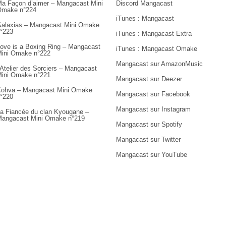
a Façon d’aimer – Mangacast Mini
Discord Mangacast
Omake n°224
iTunes : Mangacast
alaxias – Mangacast Mini Omake
°223
iTunes : Mangacast Extra
ove is a Boxing Ring – Mangacast
iTunes : Mangacast Omake
ini Omake n°222
Mangacast sur AmazonMusic
’Atelier des Sorciers – Mangacast
ini Omake n°221
Mangacast sur Deezer
ohva – Mangacast Mini Omake
Mangacast sur Facebook
°220
Mangacast sur Instagram
a Fiancée du clan Kyougane –
angacast Mini Omake n°219
Mangacast sur Spotify
Mangacast sur Twitter
Mangacast sur YouTube