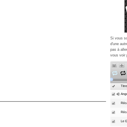
Si vous s
d'une autr
pas à alle
vous voir 
Titre
Ango
Réca
Réc