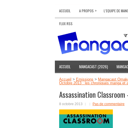
»
ACCUEIL
A PROPOS
L’EQUIPE DE MA
FLUX RSS
ACCUEIL
MANGACAST (2026)
MANGAC
Accueil
>
Emissions
>
Mangacast Omak
Octobre 2013 : les chroniques manga et 
Assassination Classroom
8 octobre 2013
Pas de commentaire