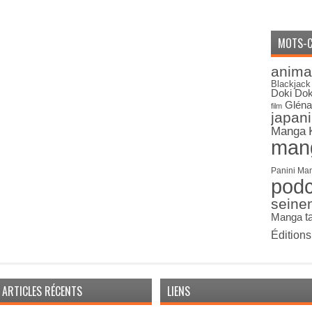
MOTS-C
anima
Blackjack
Doki Dok
Gléna
film
japan
Manga
man
Panini Ma
pod
seine
Manga
t
Édition
ARTICLES RÉCENTS
LIENS