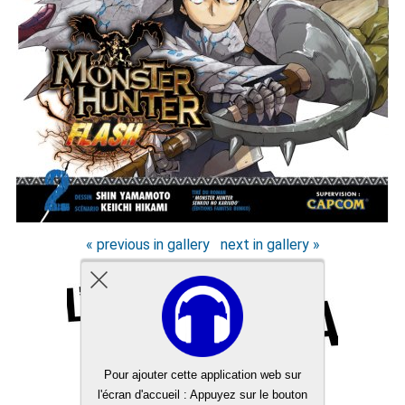
« previous in gallery
next in gallery »