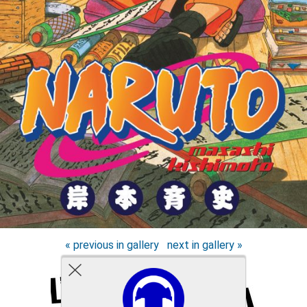
« previous in gallery
next in gallery »