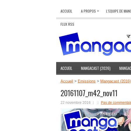
»
ACCUEIL
A PROPOS
L’EQUIPE DE MA
FLUX RSS
ACCUEIL
MANGACAST (2026)
MANGAC
Accueil
>
Emissions
>
Mangacast (2016)
20161107_m42_nov11
22 novembre 2016
Pas de commentai