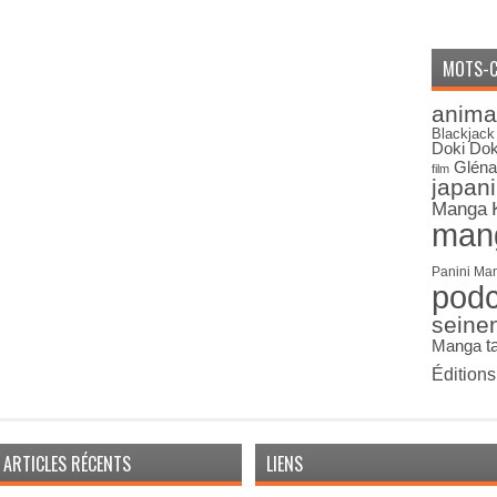
MOTS-C
anima
Blackjack
Doki Dok
Gléna
film
japan
Manga
man
Panini Ma
pod
seine
Manga
t
Édition
ARTICLES RÉCENTS
LIENS