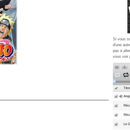
Si vous s
d'une autr
pas à alle
vous voir 
Titre
Ango
Réca
Réc