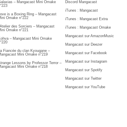
alaxias – Mangacast Mini Omake
Discord Mangacast
°223
iTunes : Mangacast
ove is a Boxing Ring – Mangacast
ini Omake n°222
iTunes : Mangacast Extra
’Atelier des Sorciers – Mangacast
iTunes : Mangacast Omake
ini Omake n°221
Mangacast sur AmazonMusic
ohva – Mangacast Mini Omake
°220
Mangacast sur Deezer
a Fiancée du clan Kyougane –
Mangacast sur Facebook
angacast Mini Omake n°219
Mangacast sur Instagram
trange Lessons by Professor Terror –
angacast Mini Omake n°218
Mangacast sur Spotify
Mangacast sur Twitter
Mangacast sur YouTube