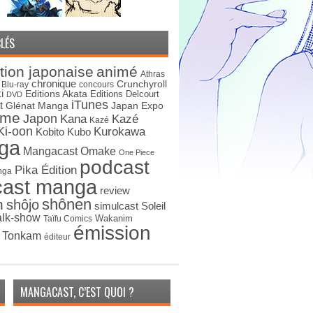
LÉS
tion japonaise
animé
Athras
chronique
Crunchyroll
Blu-ray
concours
i
Editions Akata
Editions Delcourt
DVD
iTunes
t
Japan Expo
Glénat Manga
ime
Japon
Kana
Kazé
Kazé
Ki-oon
Kurokawa
Kobito
Kubo
ga
Mangacast Omake
One Piece
podcast
Pika Édition
nga
cast manga
review
shônen
n
shôjo
simulcast
Soleil
alk-show
Wakanim
Taïfu Comics
émission
s Tonkam
éditeur
MANGACAST, C’EST QUOI ?