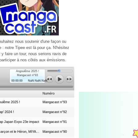
ouhaitez nous soutenir d'une façon ou
e : notre Tipee est là pour ça. N'hésitez
r y faire un tour, nous serions ravis de
participer à nos côtés aux émissions.
Angoulême 2025 !
Mangacast n°93
00:00:00
NaN:NaN:NaN
Numéro
ulême 2025 !
Mangacast n°93
p’ 2024 !
Mangacast n°92
ap Japan Expo 23e impact
Mangacast n°91
Le Garçon et le Héron, MIYAZAKI et le Studio Ghibli
Mangacast n°90