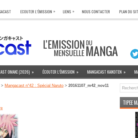
»
»
NGACAST
ECOUTER L’ÉMISSION
LIENS
NOUS CONTACTER
PLAN DU SI
AST OMAKE (2026)
»
ÉCOUTER L’ÉMISSION
»
MANGACAST KAIKOTEN
»
M
>
Mangacast n°42 : Spécial Naruto
>
20161107_m42_nov11
TIPEE 
re