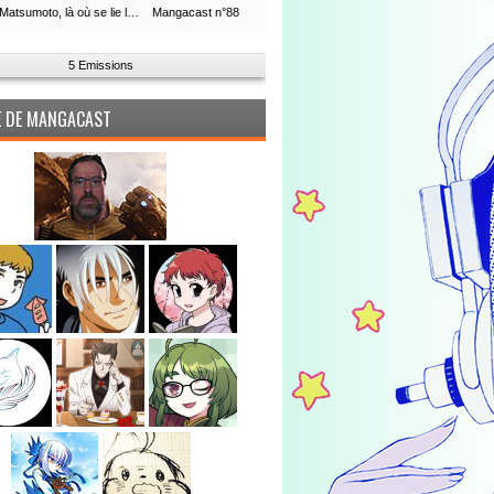
Leiji Matsumoto, là où se lie la boucle du temps
Mangacast n°88
5 Emissions
PE DE MANGACAST