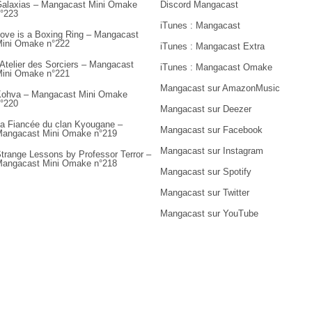
alaxias – Mangacast Mini Omake
Discord Mangacast
°223
iTunes : Mangacast
ove is a Boxing Ring – Mangacast
ini Omake n°222
iTunes : Mangacast Extra
’Atelier des Sorciers – Mangacast
iTunes : Mangacast Omake
ini Omake n°221
Mangacast sur AmazonMusic
ohva – Mangacast Mini Omake
°220
Mangacast sur Deezer
a Fiancée du clan Kyougane –
Mangacast sur Facebook
angacast Mini Omake n°219
Mangacast sur Instagram
trange Lessons by Professor Terror –
angacast Mini Omake n°218
Mangacast sur Spotify
Mangacast sur Twitter
Mangacast sur YouTube