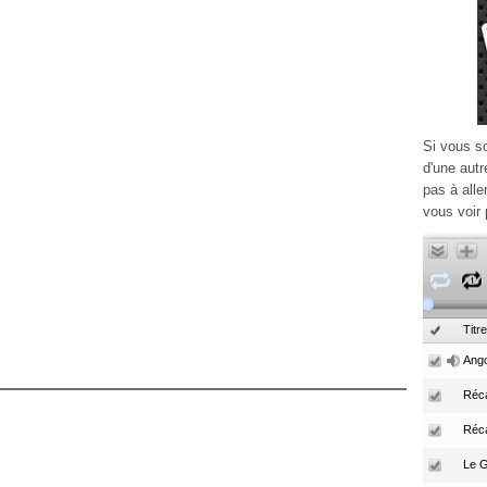
Si vous s
d'une autr
pas à alle
vous voir 
Titre
Ango
Réca
Réc