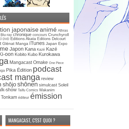
LÉS
tion japonaise
animé
Athras
chronique
Crunchyroll
Blu-ray
concours
i
Editions Akata
Editions Delcourt
DVD
iTunes
t
Japan Expo
Glénat Manga
ime
Japon
Kana
Kazé
Kazé
Ki-oon
Kurokawa
Kobito
Kubo
ga
Mangacast Omake
One Piece
podcast
Pika Édition
nga
cast manga
review
shônen
n
shôjo
simulcast
Soleil
alk-show
Wakanim
Taïfu Comics
émission
s Tonkam
éditeur
MANGACAST, C’EST QUOI ?