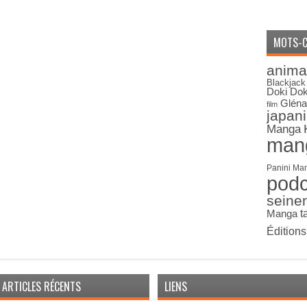
MOTS-C
anima
Blackjack
Doki Dok
Gléna
film
japan
Manga
man
Panini Ma
pod
seine
Manga
t
Édition
ARTICLES RÉCENTS
LIENS