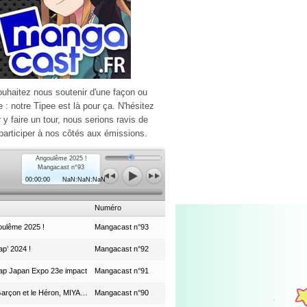
ouhaitez nous soutenir d'une façon ou
e : notre Tipee est là pour ça. N'hésitez
r y faire un tour, nous serions ravis de
participer à nos côtés aux émissions.
Angoulême 2025 !
Mangacast n°93
00:00:00
NaN:NaN:NaN
Numéro
ulême 2025 !
Mangacast n°93
p’ 2024 !
Mangacast n°92
ap Japan Expo 23e impact
Mangacast n°91
Le Garçon et le Héron, MIYAZAKI et le Studio Ghibli
Mangacast n°90