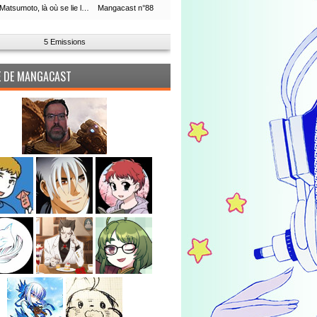
Leiji Matsumoto, là où se lie la boucle du temps
Mangacast n°88
5 Emissions
PE DE MANGACAST