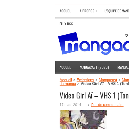
»
ACCUEIL
A PROPOS
L’EQUIPE DE MA
FLUX RSS
ACCUEIL
MANGACAST (2026)
MANGAC
Accueil
>
Emissions
>
Mangacast
>
Mang
du manga
>
Video Girl Aï – VHS 1 (To
Video Girl Aï – VHS 1 (To
17 mars 2014
Pas de commentaire