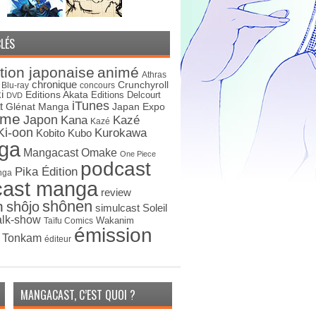
LÉS
tion japonaise
animé
Athras
chronique
Crunchyroll
Blu-ray
concours
i
Editions Akata
Editions Delcourt
DVD
iTunes
t
Japan Expo
Glénat Manga
ime
Japon
Kana
Kazé
Kazé
Ki-oon
Kurokawa
Kobito
Kubo
ga
Mangacast Omake
One Piece
podcast
Pika Édition
nga
cast manga
review
shônen
n
shôjo
simulcast
Soleil
alk-show
Wakanim
Taïfu Comics
émission
s Tonkam
éditeur
MANGACAST, C’EST QUOI ?