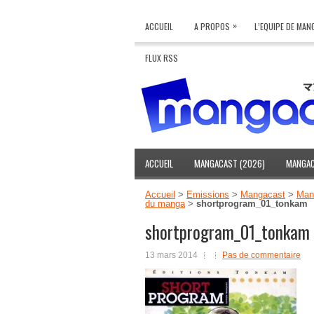
»
ACCUEIL
A PROPOS
L’EQUIPE DE MA
FLUX RSS
ACCUEIL
MANGACAST (2026)
MANGAC
Accueil
>
Emissions
>
Mangacast
>
Mang
du manga
>
shortprogram_01_tonkam
shortprogram_01_tonkam
13 mars 2014
Pas de commentaire