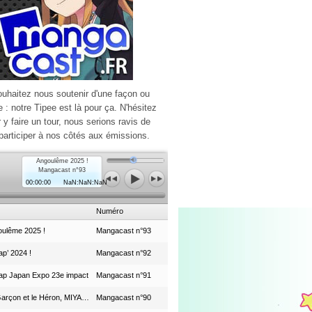
ouhaitez nous soutenir d'une façon ou
e : notre Tipee est là pour ça. N'hésitez
r y faire un tour, nous serions ravis de
participer à nos côtés aux émissions.
Angoulême 2025 !
Mangacast n°93
00:00:00
NaN:NaN:NaN
Numéro
ulême 2025 !
Mangacast n°93
p’ 2024 !
Mangacast n°92
ap Japan Expo 23e impact
Mangacast n°91
Le Garçon et le Héron, MIYAZAKI et le Studio Ghibli
Mangacast n°90