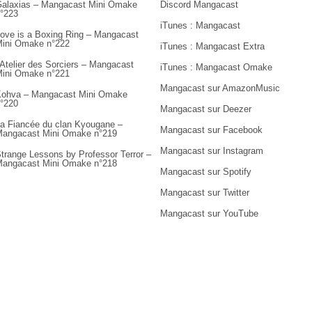
alaxias – Mangacast Mini Omake
Discord Mangacast
°223
iTunes : Mangacast
ove is a Boxing Ring – Mangacast
ini Omake n°222
iTunes : Mangacast Extra
’Atelier des Sorciers – Mangacast
iTunes : Mangacast Omake
ini Omake n°221
Mangacast sur AmazonMusic
ohva – Mangacast Mini Omake
°220
Mangacast sur Deezer
a Fiancée du clan Kyougane –
Mangacast sur Facebook
angacast Mini Omake n°219
Mangacast sur Instagram
trange Lessons by Professor Terror –
angacast Mini Omake n°218
Mangacast sur Spotify
Mangacast sur Twitter
Mangacast sur YouTube