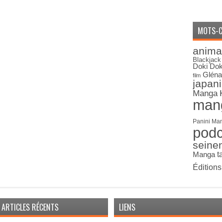
MOTS-C
anima
Blackjack
Doki Dok
Gléna
film
japan
Manga
man
Panini Ma
pod
seine
Manga
t
Édition
ARTICLES RÉCENTS
LIENS