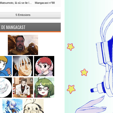
Leiji Matsumoto, là où se lie la boucle du temps
Mangacast n°88
5 Emissions
PE DE MANGACAST