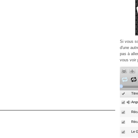
Si vous s
d'une autr
pas à alle
vous voir 
Titre
Ango
Réca
Réc