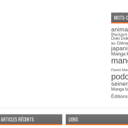
MOTS-C
anima
Blackjack
Doki Dok
Gléna
film
japan
Manga
man
Panini Ma
pod
seine
Manga
t
Édition
ARTICLES RÉCENTS
LIENS