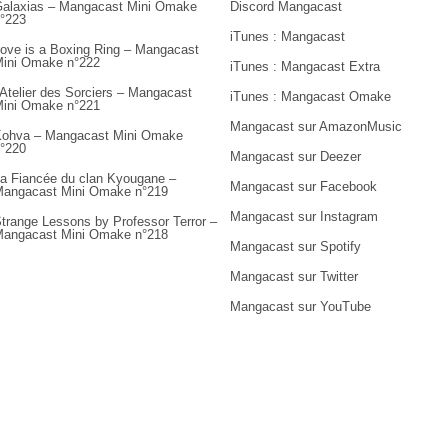
alaxias – Mangacast Mini Omake
Discord Mangacast
°223
iTunes : Mangacast
ove is a Boxing Ring – Mangacast
ini Omake n°222
iTunes : Mangacast Extra
’Atelier des Sorciers – Mangacast
iTunes : Mangacast Omake
ini Omake n°221
Mangacast sur AmazonMusic
ohva – Mangacast Mini Omake
°220
Mangacast sur Deezer
a Fiancée du clan Kyougane –
Mangacast sur Facebook
angacast Mini Omake n°219
Mangacast sur Instagram
trange Lessons by Professor Terror –
angacast Mini Omake n°218
Mangacast sur Spotify
Mangacast sur Twitter
Mangacast sur YouTube