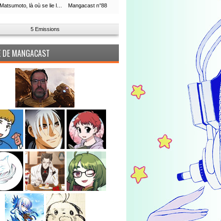
Leiji Matsumoto, là où se lie la boucle du temps
Mangacast n°88
5 Emissions
PE DE MANGACAST