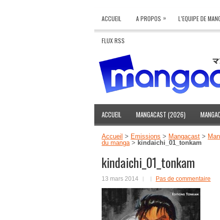
»
ACCUEIL
A PROPOS
L’EQUIPE DE MA
FLUX RSS
ACCUEIL
MANGACAST (2026)
MANGAC
Accueil
>
Emissions
>
Mangacast
>
Mang
du manga
>
kindaichi_01_tonkam
kindaichi_01_tonkam
13 mars 2014
Pas de commentaire