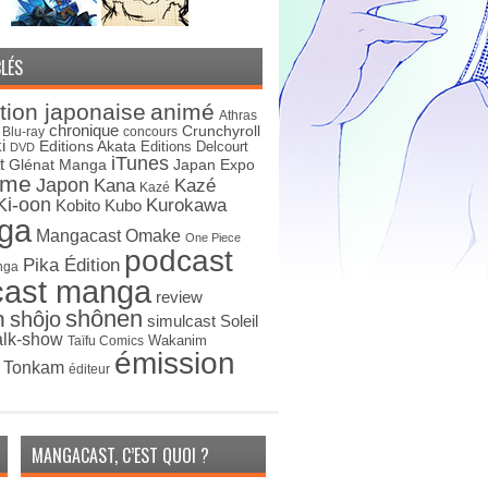
LÉS
tion japonaise
animé
Athras
chronique
Crunchyroll
Blu-ray
concours
i
Editions Akata
Editions Delcourt
DVD
iTunes
t
Japan Expo
Glénat Manga
ime
Japon
Kana
Kazé
Kazé
Ki-oon
Kurokawa
Kobito
Kubo
ga
Mangacast Omake
One Piece
podcast
Pika Édition
nga
cast manga
review
shônen
n
shôjo
simulcast
Soleil
alk-show
Wakanim
Taïfu Comics
émission
s Tonkam
éditeur
MANGACAST, C’EST QUOI ?