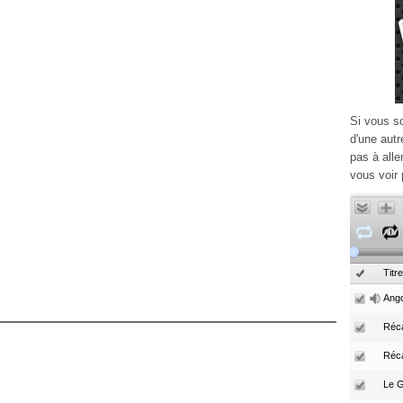
Si vous s
d'une autr
pas à alle
vous voir 
Titre
Ango
Réca
Réc