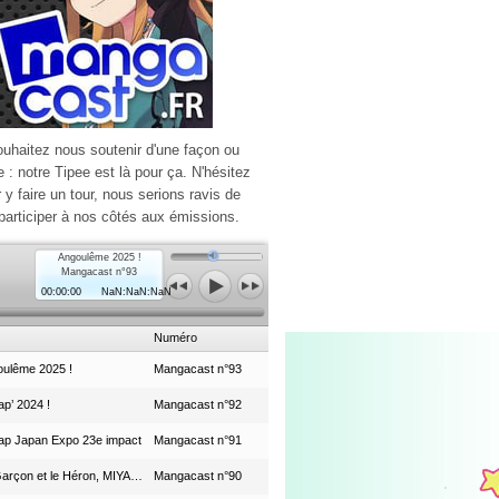
ouhaitez nous soutenir d'une façon ou
e : notre Tipee est là pour ça. N'hésitez
r y faire un tour, nous serions ravis de
participer à nos côtés aux émissions.
Angoulême 2025 !
Mangacast n°93
00:00:00
NaN:NaN:NaN
Numéro
ulême 2025 !
Mangacast n°93
p’ 2024 !
Mangacast n°92
ap Japan Expo 23e impact
Mangacast n°91
Le Garçon et le Héron, MIYAZAKI et le Studio Ghibli
Mangacast n°90