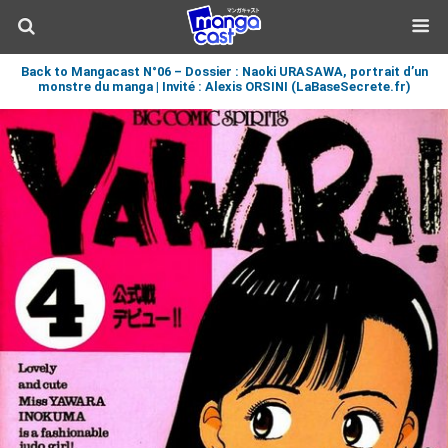
Back to Mangacast N°06 – Dossier : Naoki URASAWA, portrait d’un
monstre du manga | Invité : Alexis ORSINI (LaBaseSecrete.fr)