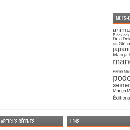
MOTS-C
anima
Blackjack
Doki Dok
Gléna
film
japan
Manga
man
Panini Ma
pod
seine
Manga
t
Édition
ARTICLES RÉCENTS
LIENS