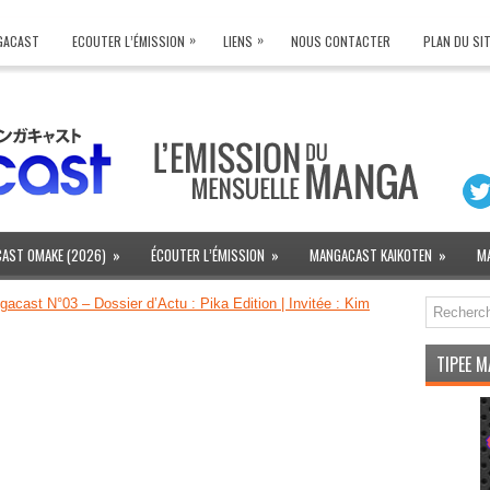
»
»
NGACAST
ECOUTER L’ÉMISSION
LIENS
NOUS CONTACTER
PLAN DU SI
AST OMAKE (2026)
»
ÉCOUTER L’ÉMISSION
»
MANGACAST KAIKOTEN
»
M
acast N°03 – Dossier d’Actu : Pika Edition | Invitée : Kim
TIPEE 