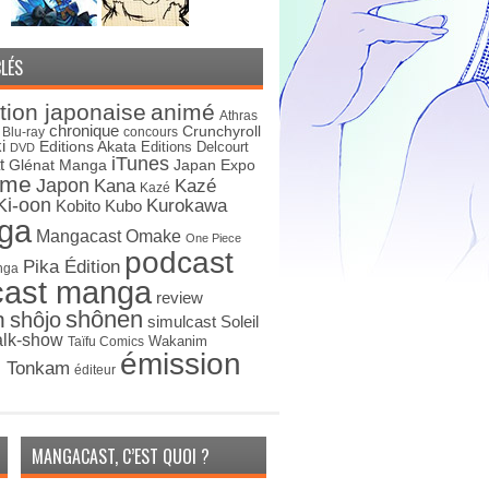
LÉS
tion japonaise
animé
Athras
chronique
Crunchyroll
Blu-ray
concours
i
Editions Akata
Editions Delcourt
DVD
iTunes
t
Japan Expo
Glénat Manga
ime
Japon
Kana
Kazé
Kazé
Ki-oon
Kurokawa
Kobito
Kubo
ga
Mangacast Omake
One Piece
podcast
Pika Édition
nga
cast manga
review
shônen
n
shôjo
simulcast
Soleil
alk-show
Wakanim
Taïfu Comics
émission
s Tonkam
éditeur
MANGACAST, C’EST QUOI ?