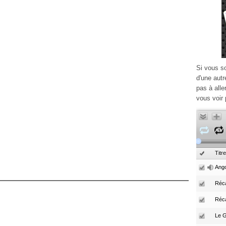
Si vous s
d'une autr
pas à alle
vous voir 
Titre
Ango
Réca
Réc