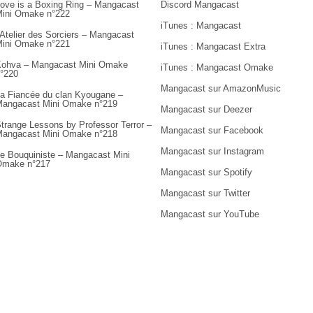
ove is a Boxing Ring – Mangacast
Discord Mangacast
ini Omake n°222
iTunes : Mangacast
’Atelier des Sorciers – Mangacast
ini Omake n°221
iTunes : Mangacast Extra
ohva – Mangacast Mini Omake
iTunes : Mangacast Omake
°220
Mangacast sur AmazonMusic
a Fiancée du clan Kyougane –
angacast Mini Omake n°219
Mangacast sur Deezer
trange Lessons by Professor Terror –
Mangacast sur Facebook
angacast Mini Omake n°218
Mangacast sur Instagram
e Bouquiniste – Mangacast Mini
Omake n°217
Mangacast sur Spotify
Mangacast sur Twitter
Mangacast sur YouTube