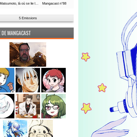
Leiji Matsumoto, là où se lie la boucle du temps
Mangacast n°88
5 Emissions
PE DE MANGACAST