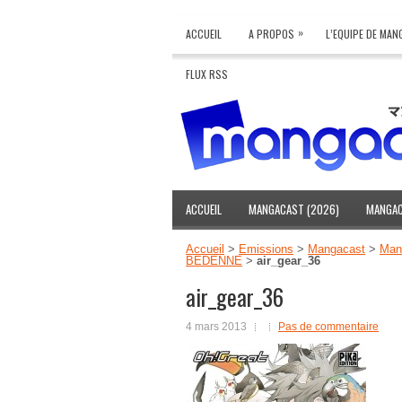
»
ACCUEIL
A PROPOS
L’EQUIPE DE MA
FLUX RSS
ACCUEIL
MANGACAST (2026)
MANGAC
Accueil
>
Emissions
>
Mangacast
>
Mang
BEDENNE
>
air_gear_36
air_gear_36
4 mars 2013
Pas de commentaire