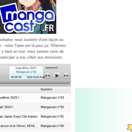
ouhaitez nous soutenir d'une façon ou
e : notre Tipee est là pour ça. N'hésitez
r y faire un tour, nous serions ravis de
participer à nos côtés aux émissions.
Angoulême 2025 !
Mangacast n°93
00:00:00
NaN:NaN:NaN
Numéro
ulême 2025 !
Mangacast n°93
p’ 2024 !
Mangacast n°92
ap Japan Expo 23e impact
Mangacast n°91
Le Garçon et le Héron, MIYAZAKI et le Studio Ghibli
Mangacast n°90